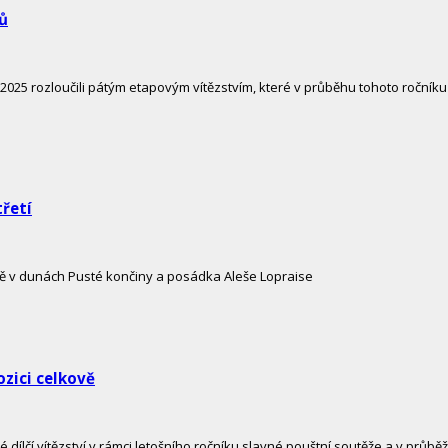
zů
25 rozloučili pátým etapovým vítězstvím, které v průběhu tohoto ročník
třetí
ně v dunách Pusté končiny a posádka Aleše Lopraise
ozici celkově
 dílčí vítězství v rámci letošního ročníku slavné pouštní soutěže a v průb