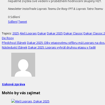
nepatrně zvýšila své vedení v průběžném hodnocení skupiny H2T.
Newsletter InstaTrade Loprais Teamu De Rooy FPT & Loprais Tatra Teamu
0
Sdílení
Sdílení
Tweet
Topics:
2025
Aleš Loprais
Dakar
Dakar 2025
Dakar Classic
Dakar Classic 
De Rooy
Předchozí článek
Dakar 2025: Díky etapovému stříbru má Loprais na dos
Následující článek
Dakar 2025: Loprais vyhrál druhou etapu v řadě
tisková zpráva
Mohlo by vás zajímat