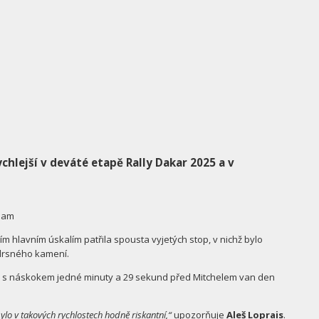
chlejší v deváté etapě Rally Dakar 2025 a v
Team
ím hlavním úskalím patřila spousta vyjetých stop, v nichž bylo
 drsného kamení.
zili s náskokem jedné minuty a 29 sekund před Mitchelem van den
bylo v takových rychlostech hodně riskantní,“
upozorňuje
Aleš Loprais
.