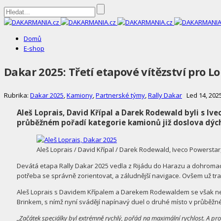
DAKARMANIA.cz
Domů
E-shop
Dakar 2025: Třetí etapové vítězství pro L
Rubrika:
Dakar 2025
,
Kamiony
,
Partnerské týmy
,
Rally Dakar
Led 14, 202
Aleš Loprais, David Křípal a Darek Rodewald byli s Iv
průběžném pořadí kategorie kamionů již doslova dýc
Aleš Loprais / David Křípal / Darek Rodewald, Iveco Powersta
Devátá etapa Rally Dakar 2025 vedla z Rijádu do Harazu a dohromady m
potřeba se správně zorientovat, a záludnější navigace. Ovšem už tr
Aleš Loprais s Davidem Křípalem a Darekem Rodewaldem se však nenech
Brinkem, s nímž nyní svádějí napínavý duel o druhé místo v průběžné 
„Začátek speciálky byl extrémně rychlý, pořád na maximální rychlost. A prot