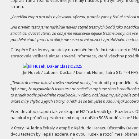
Loprais Tatra Teamu však měli jen malý náskok před týmovými kolegy
stranu.
„Pondělní etapa pro nás byla velkou výzvou, protože jsme před ní ztráceli n
„Na prvním testu jsme nasbírali navlas stejně trestných bodů jako posádka 
ztratili asi dvacet vteřin, za což jsme inkasovali nějaké trestné body, ale v
pondělní etapě první a vrátili jsme se na první pozici i v průběžném hodnoc
O úspěch Pazderovy posádky na zmíněném třetím testu, který měřil ú
zpracovala veškeré aktualizované informace, které všechny posádk
Jiří Husek / Lubomír Dočkal / Dominik Holaň, Tatra 815 4×4 HAS
„Tentokrát máme takové trošku smíšené pocity,“
hodnotil po pondělní e
byl v tom, že organizátoři tento test pozměnili a my jsme ráno k roadbooku d
to projeli podle původního roadbooku. V rámci naší skupiny jela podle změn
určité míry chyba z jejich strany, a řekli, že se tím ještě budou nějak zaobí
Před devátou etapou tak ve skupině H2 Truck vedli Igor Pazdera s Ol
nasbíral v průběhu prvních osmi etap o dalších 5088 bodů víc než Hu
V úterý 14. ledna čekaly v etapě z Rijádu do Harazu účastníky Dakar
dvou testech byl lepší Pazdera, na dvou Husek a rozdíl mezi oběma 