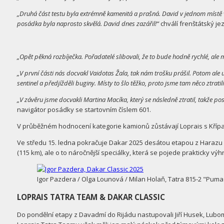
„Druhá část testu byla extrémně kamenitá a prašná. David v jednom místě v p
posádka byla naprosto skvělá. David dnes zazářil!“
chválí frenštátský je
„Opět pěkná rozbíječka. Pořadatelé slibovali, že to bude hodně rychlé, ale m
„V první části nás docvakl Vaidotas Žala, tak nám trošku prášil. Potom ale ud
sentinel a předjížděli buginy. Místy to šlo těžko, proto jsme tam něco ztratili
„V závěru jsme docvakli Martina Macíka, který se následně ztratil, takže posl
navigátor posádky se startovním číslem 601.
V průběžném hodnocení kategorie kamionů zůstávají Loprais s Křípal
Ve středu 15. ledna pokračuje Dakar 2025 desátou etapou z Harazu do
(115 km), ale o to náročnější speciálky, která se pojede prakticky v
Igor Pazdera / Olga Lounová / Milan Holaň, Tatra 815-2 "Puma"
LOPRAIS TATRA TEAM & DAKAR CLASSIC
Do pondělní etapy z Davadmí do Rijádu nastupovali Jiří Husek, Lub