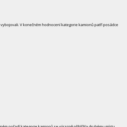
u vybojovali. V konečném hodnocení kategorie kamionů patří posádce
ěžném pořadí kategorie kamionů se výrazně přiblížila druhému místu.