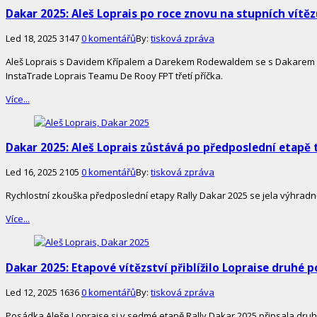
Dakar 2025: Aleš Loprais po roce znovu na stupních vítě
Led 18, 2025
3147
0 komentářů
By:
tisková zpráva
Aleš Loprais s Davidem Křípalem a Darekem Rodewaldem se s Dakarem 20
InstaTrade Loprais Teamu De Rooy FPT třetí příčka.
Více...
Dakar 2025: Aleš Loprais zůstává po předposlední etapě 
Led 16, 2025
2105
0 komentářů
By:
tisková zpráva
Rychlostní zkouška předposlední etapy Rally Dakar 2025 se jela výhrad
Více...
Dakar 2025: Etapové vítězství přiblížilo Lopraise druhé p
Led 12, 2025
1636
0 komentářů
By:
tisková zpráva
Posádka Aleše Lopraise si v sedmé etapě Rally Dakar 2025 připsala druhé