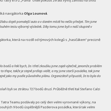
Tatry 815-2 „Puma“ chtěli pokusit zvrátit vývoj závodu na svou
íká navigátorka
Olga Lounová
.
úžlabu dojeli pomalejší auto a v daném místě ho nešlo předjet. Tím jsme
o dlouhém testu výborný výsledek. Díky tomu jsme byli v naší skupině v
átorka, která na rozdíl od týmových kolegů s „hasičákem“ precizně
lo bodů a řekl bych, že i třetí zkoušku jsme zajeli výtečně, jenomže problém
to třepe, takže je stejně prdlajs vidět, a my jsme starší posádka, tak jsme
jně jako my podle původního plánu. Organizátoři připustili, že to byla do
ň byli se ztrátou 727 bodů druzí. Průběžně třetí Ital Stefano Calzi
ais Tatra Teamu podávaly po celý den velmi vyrovnané výkony, na
o pouhých 9 bodů úspěšnější Pazderova posádka, která tak velmi