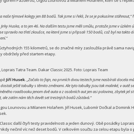
 Igorem Pazderou, Olgou Lounovou a Milanem Holaňem, kteří se s replikou 
a naše týmové kolegy jen 88 bodů. Tak jsme si řekli, že se je pokusíme stáhnout,“
ř
Jirky Huska, a to jen 46. Na dalším testu jsme měli smůlu, protože jsme v úzkém 
še se spravilo na třetí zkoušce, na které jsme si připsali 150 bodů, což byl na takt
ení.“
ctyhodných 155 kilometrů, se do značné míry zasloužila právě sama navig
y obdržely před startem etapy.
, Loprais Tatra Team. Dakar Classic 2025. Foto: Loprais Team
tapě
Jiří Husek
.
„Začalo to fajn, na prvních dvou testech jsme nasbírali docela má
ostali ještě tabulky s těmito změnami. Ale tyto tabulky jsou tak malinké, v autě se 
ěného roadbooku jenom dvě auta a z osobních aut jen asi polovina, zbytek jel ste
rat, ale zatím nám těch devět set trestných bodů zůstává.“
gou Lounovou a Milanem Holaňem. Jiří Husek, Lubomír Dočkal a Dominik Hola
sek.
 Classic další čtyři testy pravidelnosti a jeden dunový. Obě posádky Lopr
nikdy nečinil víc než deset bodů. V celkovém součtu za celou etapu byla 