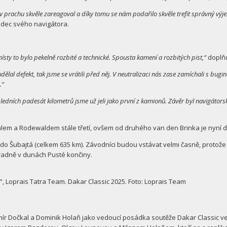
rachu skvěle zareagoval a díky tomu se nám podařilo skvěle trefit správný výjezd 
zdec svého navigátora.
ísty to bylo pekelně rozbité a technické. Spousta kamení a rozbitých pist,“
doplň
ělal defekt, tak jsme se vrátili před něj. V neutralizaci nás zase zamíchali s bugin
.“
edních padesát kilometrů jsme už jeli jako první z kamionů. Závěr byl navigátorský 
em a Rodewaldem stále třetí, ovšem od druhého van den Brinka je nyní dě
 Šubajtá (celkem 635 km). Závodníci budou vstávat velmi časně, protože je
ýhradně v dunách Pusté končiny.
, Loprais Tatra Team. Dakar Classic 2025. Foto: Loprais Team
omír Dočkal a Dominik Holaň jako vedoucí posádka soutěže Dakar Classic 