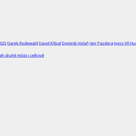
2025
Darek Rodewald
David Křípal
Dominik Holaň
Igor Pazdera
Iveco
Jiří H
ah druhé místo i celkově