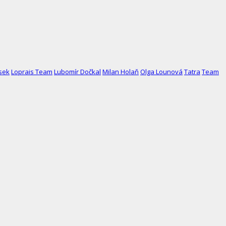
usek
Loprais Team
Lubomír Dočkal
Milan Holaň
Olga Lounová
Tatra
Team