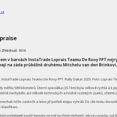
opraise
5
Zhlédnutí: 1614
ecem v barvách InstaTrade Loprais Teamu De Rooy FPT nejry
hají na záda průběžně druhému Mitchelu van den Brinkovi.
r, InstaTrade Loprais Teamu De Rooy FPT. Rally Dakar 2025. Foto: Loprais 
ěřila 589 kilometrů. Úterní speciálka (357 km) byla celkově rychlá a k jej
adičně nechybělo ani několik technických a hodně rozbitých úseků, včetně
ali ničím zaskočit a letos již potřetí etapu vyhráli. Do cíle testu dora
klasifikaci.
ože pořadatelé pouští kamiony na trať po třiceti vteřinách, jelo se v prachu, což 