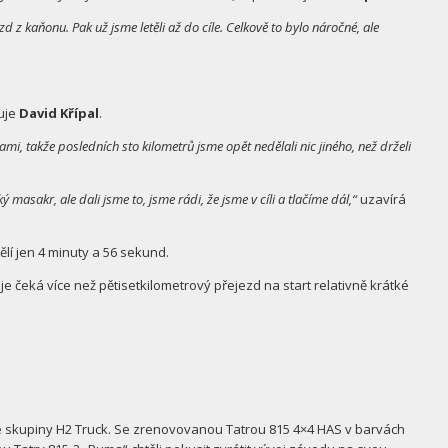
z kaňonu. Pak už jsme letěli až do cíle. Celkově to bylo náročné, ale
uje
David Křípal
.
ami, takže posledních sto kilometrů jsme opět nedělali nic jiného, než drželi
masakr, ale dali jsme to, jsme rádi, že jsme v cíli a tlačíme dál,“
uzavírá
lí jen 4 minuty a 56 sekund.
 čeká více než pětisetkilometrový přejezd na start relativně krátké
ve skupiny H2 Truck. Se zrenovovanou Tatrou 815 4×4 HAS v barvách