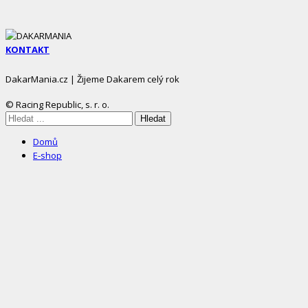
KONTAKT
DakarMania.cz | Žijeme Dakarem celý rok
© Racing Republic, s. r. o.
Mobile
Hledáte:
Sliding
Domů
Menu
E-shop