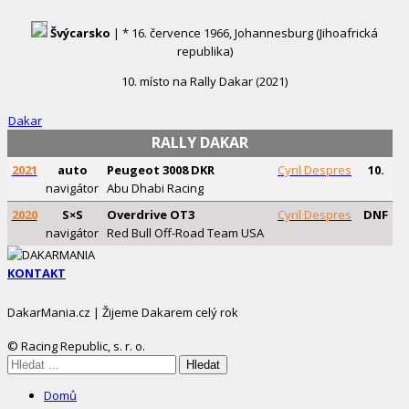
Švýcarsko
| * 16. července 1966, Johannesburg (Jihoafrická
republika)
10. místo na Rally Dakar (2021)
Dakar
RALLY DAKAR
2021
auto
Peugeot 3008 DKR
Cyril Despres
10.
navigátor
Abu Dhabi Racing
2020
S×S
Overdrive OT3
Cyril Despres
DNF
navigátor
Red Bull Off-Road Team USA
KONTAKT
DakarMania.cz | Žijeme Dakarem celý rok
© Racing Republic, s. r. o.
Mobile
Hledáte:
Sliding
Domů
Menu