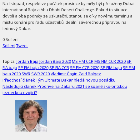
Na listopad, respektive počátek prosince by měly být přeloženy Dubai
International Baja a Abu Dhabi Desert Challenge. Pokud to situace
dovolí a oba podniky se uskuteční, stanou se díky novému termínu a
místu konání pro řadu účastníků ideální závěrečnou přípravou na
lednový Dakar.
0
Sdílení
Sdílení
Tweet
Topics:
Jordan Baja
Jordan Baja 2020
MS FIM CCR
MS FIM CCR 2020
SP
FIA baja
SP FIA baja 2020
SP FIA CCR
SP FIA CCR 2020
SP FIM baja
SP FIM
baja 2020
SWR
SWR 2020
Vladimir Čagin
Zaid Balqez
Předchozí článek
Tým Ultimate Dakar hledá novou posádku
Následující článek
Prodrive na Dakaru 2021 se španělsko-britskou
jezdeckou dvojicí?