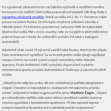
Po vypuknutí zdravotní krize na Dálném východě a rozšíření nového
koronaviru do dalších částí světa pracovali pořadatelé Silk Way Rally s
variantou zkrácené soutěže
, která se měla od 2. do 11. července odjet
pouze na území Ruska. Ve hře byla i možnost odložení závodu o
několik týdnů. Po loňském premiérové zařazení SWR do kalendáře
Mistrovství světa FIM v cross-country rally se na jejích tratích mělo letos
poprvé bojovat o body do světového poháru FIA také v kategorii
automobilů.
Následně však covid-19 výrazně zasáhl také Rusko, které proto přijalo
řadu restriktivních opatření. Ta se kromě jiného stále týkají například
vstupu cizinců na ruské území a jejich karantény nebo letecké
dopravy. Proto ředitelství SWR vyslyšelo doporučení ruského
ministerstva sportu a ruské automobilové federace a závod oficiálně
zrušilo.
„Odvedli jsme velký kus práce, ale toto rozhodnutí je potřeba akceptovat a
chápat. Chováme se odpovědně a v současnosti má naprostou prioritu
zdraví,“
připomíná ředitel organizačního týmu
Vladimir Čagin
.
„Situace
je v celosvětovém měřítku stále velmi citlivá a na většině ruského území se
musíme vypořádat s karanténními opatřeními. Při této nejistotě nejsme
schopní dokončit přípravné práce a následně podnik zorganizovat.“