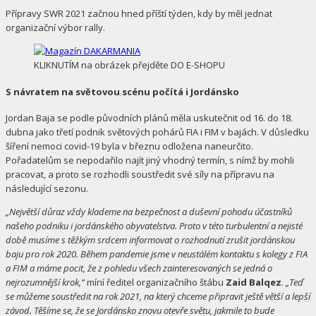
Přípravy SWR 2021 začnou hned příští týden, kdy by měl jednat
organizační výbor rally.
KLIKNUTÍM na obrázek přejděte DO E-SHOPU
S návratem na světovou scénu počítá i Jordánsko
Jordan Baja se podle původních plánů měla uskutečnit od 16. do 18.
dubna jako třetí podnik světových pohárů FIA i FIM v bajách. V důsledku
šíření nemoci covid-19 byla v březnu odložena naneurčito.
Pořadatelům se nepodařilo najít jiný vhodný termín, s nímž by mohli
pracovat, a proto se rozhodli soustředit své síly na přípravu na
následující sezonu.
„Největší důraz vždy klademe na bezpečnost a duševní pohodu účastníků
našeho podniku i jordánského obyvatelstva. Proto v této turbulentní a nejisté
době musíme s těžkým srdcem informovat o rozhodnutí zrušit jordánskou
baju pro rok 2020. Během pandemie jsme v neustálém kontaktu s kolegy z FIA
a FIM a máme pocit, že z pohledu všech zainteresovaných se jedná o
nejrozumnější krok,“
míní ředitel organizačního štábu
Zaid Balqez
.
„Teď
se můžeme soustředit na rok 2021, na který chceme připravit ještě větší a lepší
závod. Těšíme se, že se Jordánsko znovu otevře světu, jakmile to bude