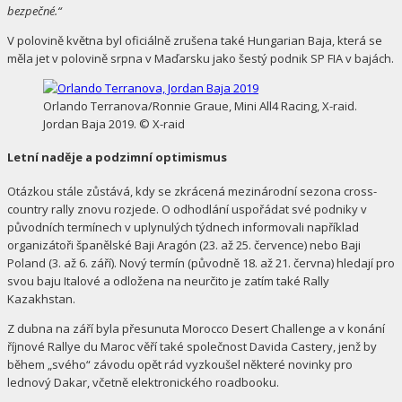
bezpečné.“
V polovině května byl oficiálně zrušena také Hungarian Baja, která se
měla jet v polovině srpna v Maďarsku jako šestý podnik SP FIA v bajách.
Orlando Terranova/Ronnie Graue, Mini All4 Racing, X-raid.
Jordan Baja 2019. © X-raid
Letní naděje a podzimní optimismus
Otázkou stále zůstává, kdy se zkrácená mezinárodní sezona cross-
country rally znovu rozjede. O odhodlání uspořádat své podniky v
původních termínech v uplynulých týdnech informovali například
organizátoři španělské Baji Aragón (23. až 25. července) nebo Baji
Poland (3. až 6. září). Nový termín (původně 18. až 21. června) hledají pro
svou baju Italové a odložena na neurčito je zatím také Rally
Kazakhstan.
Z dubna na září byla přesunuta Morocco Desert Challenge a v konání
říjnové Rallye du Maroc věří také společnost Davida Castery, jenž by
během „svého“ závodu opět rád vyzkoušel některé novinky pro
lednový Dakar, včetně elektronického roadbooku.