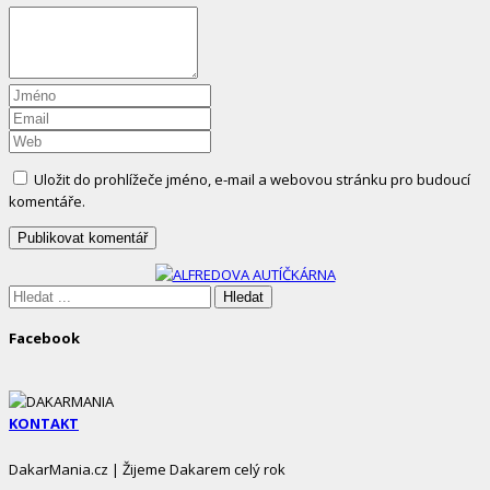
Uložit do prohlížeče jméno, e-mail a webovou stránku pro budoucí
komentáře.
Site
Sidebar
Hledáte:
Facebook
KONTAKT
DakarMania.cz | Žijeme Dakarem celý rok