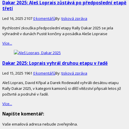
Dakar 2025: Aleš Loprais zůstává po předposlední etapě
třetí
Led 16, 2025
2107
0 komentářů
By:
tisková zpráva
Rychlostní zkouška předposlední etapy Rally Dakar 2025 se jela
výhradně v dunách Pusté končiny a posádka Aleše Lopraise
Více...
Dakar 2025: Loprais vyhrál druhou etapu v řadě
Led 15, 2025
1961
0 komentářů
By:
tisková zpráva
Aleš Loprais, David Křípal a Darek Rodewald vyhráli desátou etapu
Rally Dakar 2025, v kategorii kamionů si dílčí vítězství připsali letos již
počtvrté a podruhé v řadě.
Více...
Napište komentář:
Vaše emailová adresa nebude zveřejněna.