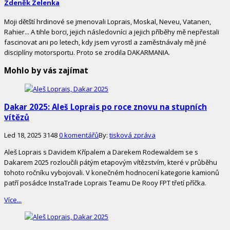
Zdeněk Zelenka
Moji dětští hrdinové se jmenovali Loprais, Moskal, Neveu, Vatanen,
Rahier... A tihle borci, jejich následovníci a jejich příběhy mě nepřestali
fascinovat ani po letech, kdy jsem vyrostl a zaměstnávaly mě jiné
disciplíny motorsportu. Proto se zrodila DAKARMANIA.
Mohlo by vás zajímat
Dakar 2025: Aleš Loprais po roce znovu na stupních
vítězů
Led 18, 2025
3148
0 komentářů
By:
tisková zpráva
Aleš Loprais s Davidem Křípalem a Darekem Rodewaldem se s
Dakarem 2025 rozloučili pátým etapovým vítězstvím, které v průběhu
tohoto ročníku vybojovali. V konečném hodnocení kategorie kamionů
patří posádce InstaTrade Loprais Teamu De Rooy FPT třetí příčka.
Více...