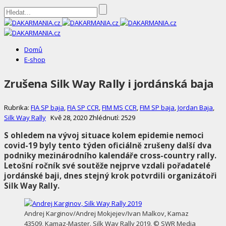
DAKARMANIA.cz
Domů
E-shop
Zrušena Silk Way Rally i jordánská baja
Rubrika:
FIA SP baja
,
FIA SP CCR
,
FIM MS CCR
,
FIM SP baja
,
Jordan Baja
,
Silk Way Rally
Kvě 28, 2020
Zhlédnutí: 2529
S ohledem na vývoj situace kolem epidemie nemoci
covid-19 byly tento týden oficiálně zrušeny další dva
podniky mezinárodního kalendáře cross-country rally.
Letošní ročník své soutěže nejprve vzdali pořadatelé
jordánské baji, dnes stejný krok potvrdili organizátoři
Silk Way Rally.
Andrej Karginov/Andrej Mokjejev/Ivan Malkov, Kamaz
43509, Kamaz-Master. Silk Way Rally 2019. © SWR Media