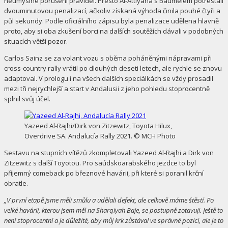
neúmyslné porušení pravidel. Přesto Al-Attiyaha s Baumelem potrestali
dvouminutovou penalizací, ačkoliv získaná výhoda činila pouhé čtyři a
půl sekundy. Podle oficiálního zápisu byla penalizace udělena hlavně
proto, aby si oba zkušení borci na dalších soutěžích dávali v podobných
situacích větší pozor.
Carlos Sainz se za volant vozu s oběma poháněnými nápravami při
cross-country rally vrátil po dlouhých deseti letech, ale rychle se znovu
adaptoval. V prologu i na všech dalších speciálkách se vždy prosadil
mezi tři nejrychlejší a start v Andalusii z jeho pohledu stoprocentně
splnil svůj účel.
Yazeed Al-Rajhi/Dirk von Zitzewitz, Toyota Hilux,
Overdrive SA. Andalucía Rally 2021. © MCH Photo
Sestavu na stupních vítězů zkompletovali Yazeed Al-Rajhi a Dirk von
Zitzewitz s další Toyotou. Pro saúdskoarabského jezdce to byl
příjemný comeback po březnové havárii, při které si poranil krční
obratle.
„V první etapě jsme měli smůlu a udělali defekt, ale celkově máme štěstí. Po
velké havárii, kterou jsem měl na Sharqiyah Baje, se postupně zotavuji. Ještě to
není stoprocentní a je důležité, aby můj krk zůstával ve správné pozici, ale je to