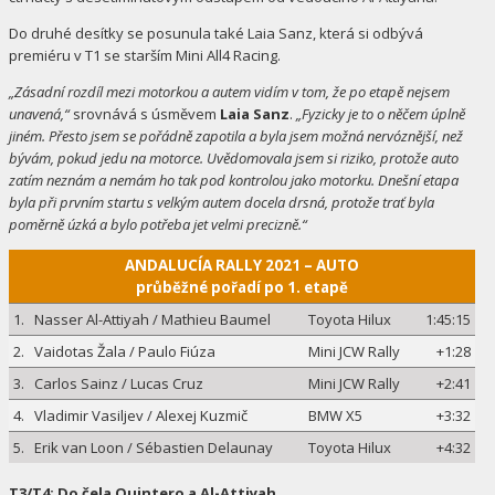
Do druhé desítky se posunula také Laia Sanz, která si odbývá
premiéru v T1 se starším Mini All4 Racing.
„Zásadní rozdíl mezi motorkou a autem vidím v tom, že po etapě nejsem
unavená,“
srovnává s úsměvem
Laia Sanz
.
„Fyzicky je to o něčem úplně
jiném. Přesto jsem se pořádně zapotila a byla jsem možná nervóznější, než
bývám, pokud jedu na motorce. Uvědomovala jsem si riziko, protože auto
zatím neznám a nemám ho tak pod kontrolou jako motorku. Dnešní etapa
byla při prvním startu s velkým autem docela drsná, protože trať byla
poměrně úzká a bylo potřeba jet velmi precizně.“
ANDALUCÍA RALLY 2021 – AUTO
průběžné pořadí po 1. etapě
1.
Nasser Al-Attiyah / Mathieu Baumel
Toyota Hilux
1:45:15
2.
Vaidotas Žala / Paulo Fiúza
Mini JCW Rally
+1:28
3.
Carlos Sainz / Lucas Cruz
Mini JCW Rally
+2:41
4.
Vladimir Vasiljev / Alexej Kuzmič
BMW X5
+3:32
5.
Erik van Loon / Sébastien Delaunay
Toyota Hilux
+4:32
T3/T4: Do čela Quintero a Al-Attiyah