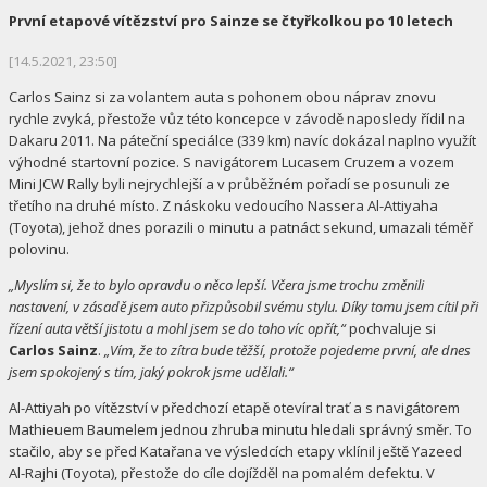
První etapové vítězství pro Sainze se čtyřkolkou po 10 letech
[14.5.2021, 23:50]
Carlos Sainz si za volantem auta s pohonem obou náprav znovu
rychle zvyká, přestože vůz této koncepce v závodě naposledy řídil na
Dakaru 2011. Na páteční speciálce (339 km) navíc dokázal naplno využít
výhodné startovní pozice. S navigátorem Lucasem Cruzem a vozem
Mini JCW Rally byli nejrychlejší a v průběžném pořadí se posunuli ze
třetího na druhé místo. Z náskoku vedoucího Nassera Al-Attiyaha
(Toyota), jehož dnes porazili o minutu a patnáct sekund, umazali téměř
polovinu.
„Myslím si, že to bylo opravdu o něco lepší. Včera jsme trochu změnili
nastavení, v zásadě jsem auto přizpůsobil svému stylu. Díky tomu jsem cítil při
řízení auta větší jistotu a mohl jsem se do toho víc opřít,“
pochvaluje si
Carlos Sainz
.
„Vím, že to zítra bude těžší, protože pojedeme první, ale dnes
jsem spokojený s tím, jaký pokrok jsme udělali.“
Al-Attiyah po vítězství v předchozí etapě otevíral trať a s navigátorem
Mathieuem Baumelem jednou zhruba minutu hledali správný směr. To
stačilo, aby se před Katařana ve výsledcích etapy vklínil ještě Yazeed
Al-Rajhi (Toyota), přestože do cíle dojížděl na pomalém defektu. V