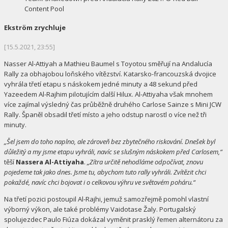
Content Pool
Ekström zrychluje
[15.5.2021, 23:55]
Nasser Al-Attiyah a Mathieu Baumel s Toyotou směřují na Andalucía
Rally za obhajobou loňského vítězství. Katarsko-francouzská dvojice
vyhrála třetí etapu s náskokem jedné minuty a 48 sekund před
Yazeedem Al-Rajhim pilotujícím další Hilux. Al-Attiyaha však mnohem
více zajímal výsledný čas průběžně druhého Carlose Sainze s Mini JCW
Rally. Španěl obsadil třetí místo a jeho odstup narostl o více než tři
minuty.
„Šel jsem do toho naplno, ale zároveň bez zbytečného riskování. Dnešek byl
důležitý a my jsme etapu vyhráli, navíc se slušným náskokem před Carlosem,“
těší
Nassera Al-Attiyaha
.
„Zítra určitě nehodláme odpočívat, znovu
pojedeme tak jako dnes. Jsme tu, abychom tuto rally vyhráli. Zvítězit chci
pokaždé, navíc chci bojovat i o celkovou výhru ve světovém poháru.“
Na třetí pozici postoupil Al-Rajhi, jemuž samozřejmě pomohl vlastní
výborný výkon, ale také problémy Vaidotase Žaly. Portugalský
spolujezdec Paulo Fiúza dokázal vyměnit prasklý řemen alternátoru za