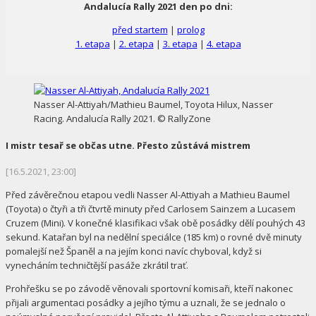
Andalucía Rally 2021 den po dni:
před startem
|
prolog
1. etapa
|
2. etapa
|
3. etapa
|
4. etapa
Nasser Al-Attiyah/Mathieu Baumel, Toyota Hilux, Nasser
Racing. Andalucía Rally 2021. © RallyZone
I mistr tesař se občas utne. Přesto zůstává mistrem
[16.5.2021, 23:00]
Před závěrečnou etapou vedli Nasser Al-Attiyah a Mathieu Baumel
(Toyota) o čtyři a tři čtvrtě minuty před Carlosem Sainzem a Lucasem
Cruzem (Mini). V konečné klasifikaci však obě posádky dělí pouhých 43
sekund. Katařan byl na nedělní speciálce (185 km) o rovné dvě minuty
pomalejší než Španěl a na jejím konci navíc chyboval, když si
vynecháním techničtější pasáže zkrátil trať.
Prohřešku se po závodě věnovali sportovní komisaři, kteří nakonec
přijali argumentaci posádky a jejího týmu a uznali, že se jednalo o