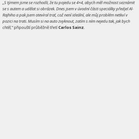
„S týmem jsme se rozhodli, že tu pojedu se 4×4, abych měl možnost seznámit
se s autem a udělat si obrázek. Dnes jsem v úvodní části speciálky předjel Al-
Rajhiho a pak jsem otevíral trať, což není ideální, ale můj problém netkví v
pozici na trati. Musím si na auto zvyknout, zatím s ním nejedu tak, jak bych
chtěl,“
připouští průběžně třetí
Carlos Sainz
.