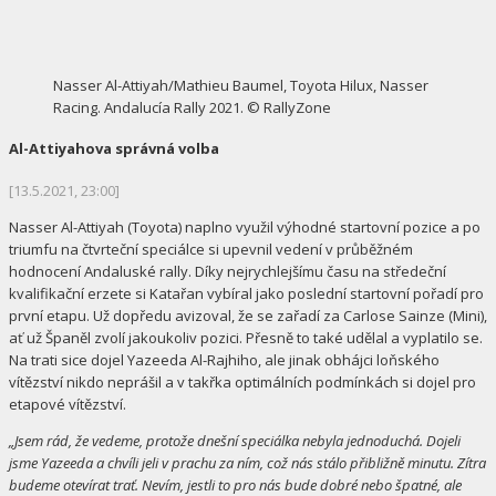
Nasser Al-Attiyah/Mathieu Baumel, Toyota Hilux, Nasser
Racing. Andalucía Rally 2021. © RallyZone
Al-Attiyahova správná volba
[13.5.2021, 23:00]
Nasser Al-Attiyah (Toyota) naplno využil výhodné startovní pozice a po
triumfu na čtvrteční speciálce si upevnil vedení v průběžném
hodnocení Andaluské rally. Díky nejrychlejšímu času na středeční
kvalifikační erzete si Katařan vybíral jako poslední startovní pořadí pro
první etapu. Už dopředu avizoval, že se zařadí za Carlose Sainze (Mini),
ať už Španěl zvolí jakoukoliv pozici. Přesně to také udělal a vyplatilo se.
Na trati sice dojel Yazeeda Al-Rajhiho, ale jinak obhájci loňského
vítězství nikdo neprášil a v takřka optimálních podmínkách si dojel pro
etapové vítězství.
„Jsem rád, že vedeme, protože dnešní speciálka nebyla jednoduchá. Dojeli
jsme Yazeeda a chvíli jeli v prachu za ním, což nás stálo přibližně minutu. Zítra
budeme otevírat trať. Nevím, jestli to pro nás bude dobré nebo špatné, ale