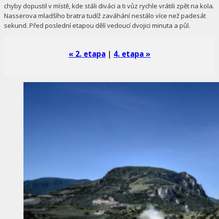
chyby dopustil v místě, kde stáli diváci a ti vůz rychle vrátili zpět na kola.
Nasserova mladšího bratra tudíž zaváhání nestálo více než padesát
sekund. Před poslední etapou dělí vedoucí dvojici minuta a půl.
« 2. etapa
|
4. etapa »