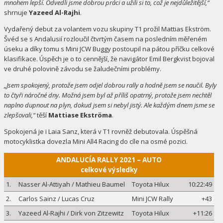
mnohem lepší. Odvedli jsme dobrou práci a užili si to, což je nejdůležitější,“
shrnuje
Yazeed Al-Rajhi
.
Vydařený debut za volantem vozu skupiny T1 prožil Mattias Ekström.
Švéd se s Andalusií rozloučil čtvrtým časem na posledním měřeném
úseku a díky tomu s Mini JCW Buggy postoupil na pátou příčku celkové
klasifikace. Úspěch je o to cennější, že navigátor Emil Bergkvist bojoval
ve druhé polovině závodu se žaludečními problémy.
„Jsem spokojený, protože jsem odjel dobrou rally a hodně jsem se naučil. Byly
to čtyři náročné dny. Možná jsem byl až příliš opatrný, protože jsem nechtěl
naplno dupnout na plyn, dokud jsem si nebyl jistý. Ale každým dnem jsme se
zlepšovali,“
těší
Mattiase Ekströma
.
Spokojená je i Laia Sanz, která v T1 rovněž debutovala. Úspěšná
motocyklistka dovezla Mini All4 Racing do cíle na osmé pozici.
ANDALUCÍA RALLY 2021 – AUTO
celkové výsledky
1.
Nasser Al-Attiyah / Mathieu Baumel
Toyota Hilux
10:22:49
2.
Carlos Sainz / Lucas Cruz
Mini JCW Rally
+43
3.
Yazeed Al-Rajhi / Dirk von Zitzewitz
Toyota Hilux
+11:26