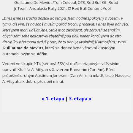
Guillaume De Mevius/Tom Colsoul, OT3, Red Bull Off Road
Jr Team. Andalucía Rally 2021. © Red Bull Content Pool
„Dnes jsme se trochu dostali do tempa. Jsem hodně spokojený s vozem i v
týmu, ale vím, že na sobě musím pořád trochu pracovat. I dnes bylo pár věcí,
které jsem mohl udělat lépe. Stále je co zlepšovat, ale zároveň se snažím,
abych sám sebe nedostával zbytečně pod tlak. Konec konců jsem do této
disciplíny přestoupil právě proto, že tu panuje uvolněnější atmosféra,“
tvrdí
Guillaume de Mevius
, který se donedávna věnoval klasickým
automobilovým soutěžím.
Vedení ve skupině T4 (sériová SSV) si dalším etapovým vítězstvím
upevnili Khalifa Al-Attiyah s Xavierem Panserim (Can-Am). Před
průběžně druhým Austinem Jonesem (Can-Am) má mladší bratr Nassera
Al-Attiyaha k dobru přes pět minut.
« 1. etapa
|
3. etapa »