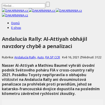
DAKARMANIA.cz
Domů
E-shop
Andalucía Rally: Al-Attiyah obhájil
navzdory chybě a penalizaci
Rubrika:
Andalucía Rally
,
Auto
,
FIA SP CCR
Kvě 16, 2021
Zhlédnutí: 3122
Nasser Al-Attiyah a Mathieu Baumel vyhráli úvodní
podnik Světového poháru FIA v cross-country rally
2021. Posádku Toyoty nepřipravila o obhajobu
vítězství na Andalucía Rally ani dvouminutová
penalizace za prohřešek proti pravidlům, jehož se
katarsko-francouzská dvojice dopustila na posledním
kilometru závěrečné rychlostní zkoušky.