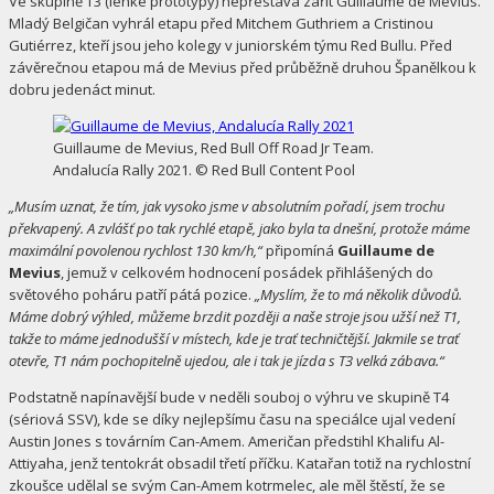
Ve skupině T3 (lehké prototypy) nepřestává zářit Guillaume de Mevius.
Mladý Belgičan vyhrál etapu před Mitchem Guthriem a Cristinou
Gutiérrez, kteří jsou jeho kolegy v juniorském týmu Red Bullu. Před
závěrečnou etapou má de Mevius před průběžně druhou Španělkou k
dobru jedenáct minut.
Guillaume de Mevius, Red Bull Off Road Jr Team.
Andalucía Rally 2021. © Red Bull Content Pool
„Musím uznat, že tím, jak vysoko jsme v absolutním pořadí, jsem trochu
překvapený. A zvlášť po tak rychlé etapě, jako byla ta dnešní, protože máme
maximální povolenou rychlost 130 km/h,“
připomíná
Guillaume de
Mevius
, jemuž v celkovém hodnocení posádek přihlášených do
světového poháru patří pátá pozice.
„Myslím, že to má několik důvodů.
Máme dobrý výhled, můžeme brzdit později a naše stroje jsou užší než T1,
takže to máme jednodušší v místech, kde je trať techničtější. Jakmile se trať
otevře, T1 nám pochopitelně ujedou, ale i tak je jízda s T3 velká zábava.“
Podstatně napínavější bude v neděli souboj o výhru ve skupině T4
(sériová SSV), kde se díky nejlepšímu času na speciálce ujal vedení
Austin Jones s továrním Can-Amem. Američan předstihl Khalifu Al-
Attiyaha, jenž tentokrát obsadil třetí příčku. Katařan totiž na rychlostní
zkoušce udělal se svým Can-Amem kotrmelec, ale měl štěstí, že se