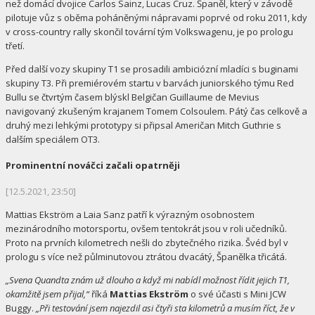
než domácí dvojice Carlos Sainz, Lucas Cruz. Španěl, který v závodě
pilotuje vůz s oběma poháněnými nápravami poprvé od roku 2011, kdy
v cross-country rally skončil tovární tým Volkswagenu, je po prologu
třetí.
Před další vozy skupiny T1 se prosadili ambiciózní mladíci s buginami
skupiny T3. Při premiérovém startu v barvách juniorského týmu Red
Bullu se čtvrtým časem blýskl Belgičan Guillaume de Mevius
navigovaný zkušeným krajanem Tomem Colsoulem. Pátý čas celkově a
druhý mezi lehkými prototypy si připsal Američan Mitch Guthrie s
dalším speciálem OT3.
Prominentní nováčci začali opatrněji
[12.5.2021, 23:50]
Mattias Ekström a Laia Sanz patří k výrazným osobnostem
mezinárodního motorsportu, ovšem tentokrát jsou v roli učedníků.
Proto na prvních kilometrech nešli do zbytečného rizika. Švéd byl v
prologu s více než půlminutovou ztrátou dvacátý, Španělka třicátá.
„Svena Quandta znám už dlouho a když mi nabídl možnost řídit jejich T1,
okamžitě jsem přijal,“
říká
Mattias Ekström
o své účasti s Mini JCW
Buggy.
„Při testování jsem najezdil asi čtyři sta kilometrů a musím říct, že v