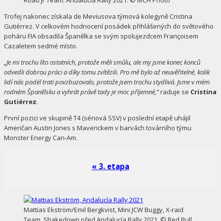
Trofej nakonec získala de Meviusova týmová kolegyně Cristina
Gutiérrez. V celkovém hodnocení posádek přihlášených do světového
poháru FIA obsadila Španělka se svým spolujezdcem Françoisem
Cazaletem sedmé místo.
„Je mi trochu líto ostatních, protože měli smůlu, ale my jsme konec konců
odvedli dobrou práci a díky tomu zvítězili. Pro mě bylo až neuvěřitelné, kolik
lidí nás podél trati povzbuzovalo, protože jsem trochu stydlivá. Jsme v mém
rodném Španělsku a vyhrát právě tady je moc příjemné,“
raduje se
Cristina
Gutiérrez
.
První pozici ve skupině T4 (sériová SSV) v poslední etapě uhájil
Američan Austin Jones s Maverickem v barvách továrního týmu
Monster Energy Can-Am.
« 3. etapa
Mattias Ekström/Emil Bergkvist, Mini JCW Buggy, X-raid
Team. Shakedown před Andalucía Rally 2021. © Red Bull