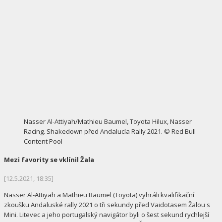
Nasser Al-Attiyah/Mathieu Baumel, Toyota Hilux, Nasser
Racing. Shakedown před Andalucía Rally 2021. © Red Bull
Content Pool
Mezi favority se vklínil Žala
[12.5.2021, 18:35]
Nasser Al-Attiyah a Mathieu Baumel (Toyota) vyhráli kvalifikační
zkoušku Andaluské rally 2021 o tři sekundy před Vaidotasem Žalou s
Mini. Litevec a jeho portugalský navigátor byli o šest sekund rychlejší