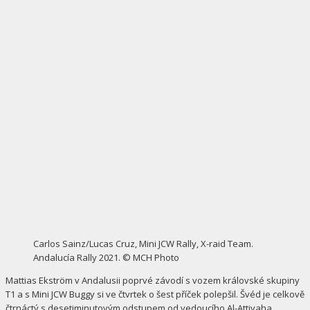
Carlos Sainz/Lucas Cruz, Mini JCW Rally, X-raid Team.
Andalucía Rally 2021. © MCH Photo
Mattias Ekström v Andalusii poprvé závodí s vozem královské skupiny
T1 a s Mini JCW Buggy si ve čtvrtek o šest příček polepšil. Švéd je celkově
čtrnáctý s desetiminutovým odstupem od vedoucího Al-Attiyaha.