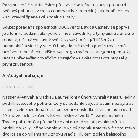
Po vynucené čtrnáctiměsíční přestávce se k životu znovu probouzí
Světový pohár FIA v cross-country rally. Sedmidílný kalendář sezony
2021 otevírá španělská Andalucía Rally.
Soutěž pořádaná společností ODC Events Davida Castery se poprvé
jela loni na podzim, ale rychle si mezi závodníky a týmy získala značné
renomé, o čemž výmluvně svědčí vysoký počet přihlášených
automobilů a side-by-side. O body do světového poháru by se mělo
ucházet 93 posádek, dalších 24 je registrováno v kategorii Open, jež je
určena především nováčkům sbírajícím ve světě cross-country rally
první zkušenosti.
Al-Attiyah obhajuje
[10.5.2021, 23:00]
Nasser Al-Attiyah a Mathieu Baumel loni v únoru vyhráli v Kataru jediný
podnik světového poháru, který se podařilo odjet předtím, než byla po
celém světě zavedena četná omezení v důsledku šíření nemoci covid-
19, což vedlo ke zrušení většiny dalších závodů. Tovární posádka
Toyoty pak nenašla přemožitele ani na podzim při prvním ročníku
Andalucía Rally, jež se konala jako volný podnik. Katarsko-francouzská
dvojice se do Villamartínu znovu vrací s Hiluxem z dílen belgického