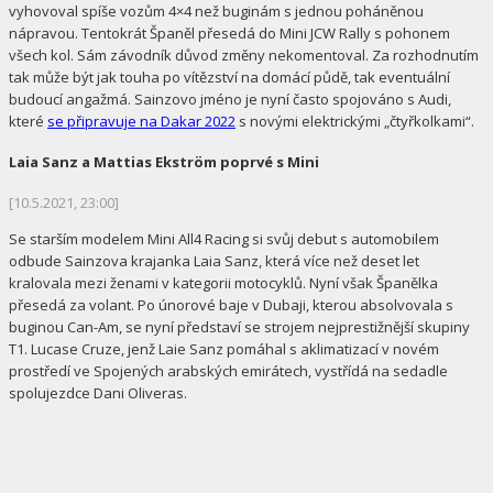
vyhovoval spíše vozům 4×4 než buginám s jednou poháněnou
nápravou. Tentokrát Španěl přesedá do Mini JCW Rally s pohonem
všech kol. Sám závodník důvod změny nekomentoval. Za rozhodnutím
tak může být jak touha po vítězství na domácí půdě, tak eventuální
budoucí angažmá. Sainzovo jméno je nyní často spojováno s Audi,
které
se připravuje na Dakar 2022
s novými elektrickými „čtyřkolkami“.
Laia Sanz a Mattias Ekström poprvé s Mini
[10.5.2021, 23:00]
Se starším modelem Mini All4 Racing si svůj debut s automobilem
odbude Sainzova krajanka Laia Sanz, která více než deset let
kralovala mezi ženami v kategorii motocyklů. Nyní však Španělka
přesedá za volant. Po únorové baje v Dubaji, kterou absolvovala s
buginou Can-Am, se nyní představí se strojem nejprestižnější skupiny
T1. Lucase Cruze, jenž Laie Sanz pomáhal s aklimatizací v novém
prostředí ve Spojených arabských emirátech, vystřídá na sedadle
spolujezdce Dani Oliveras.