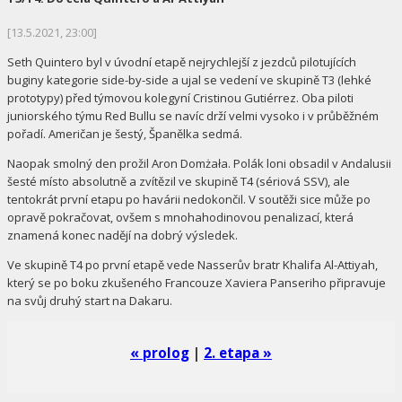
[13.5.2021, 23:00]
Seth Quintero byl v úvodní etapě nejrychlejší z jezdců pilotujících
buginy kategorie side-by-side a ujal se vedení ve skupině T3 (lehké
prototypy) před týmovou kolegyní Cristinou Gutiérrez. Oba piloti
juniorského týmu Red Bullu se navíc drží velmi vysoko i v průběžném
pořadí. Američan je šestý, Španělka sedmá.
Naopak smolný den prožil Aron Domżała. Polák loni obsadil v Andalusii
šesté místo absolutně a zvítězil ve skupině T4 (sériová SSV), ale
tentokrát první etapu po havárii nedokončil. V soutěži sice může po
opravě pokračovat, ovšem s mnohahodinovou penalizací, která
znamená konec nadějí na dobrý výsledek.
Ve skupině T4 po první etapě vede Nasserův bratr Khalifa Al-Attiyah,
který se po boku zkušeného Francouze Xaviera Panseriho připravuje
na svůj druhý start na Dakaru.
« prolog
|
2. etapa »