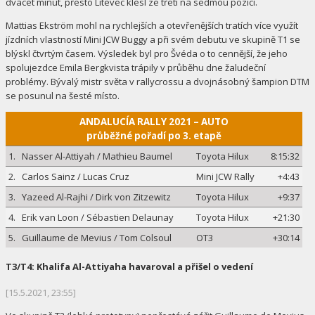
dvacet minut, přesto Litevec klesl ze třetí na sedmou pozici.
Mattias Ekström mohl na rychlejších a otevřenějších tratích více využít
jízdních vlastností Mini JCW Buggy a při svém debutu ve skupině T1 se
blýskl čtvrtým časem. Výsledek byl pro Švéda o to cennější, že jeho
spolujezdce Emila Bergkvista trápily v průběhu dne žaludeční
problémy. Bývalý mistr světa v rallycrossu a dvojnásobný šampion DTM
se posunul na šesté místo.
ANDALUCÍA RALLY 2021 – AUTO
průběžné pořadí po 3. etapě
1.
Nasser Al-Attiyah / Mathieu Baumel
Toyota Hilux
8:15:32
2.
Carlos Sainz / Lucas Cruz
Mini JCW Rally
+4:43
3.
Yazeed Al-Rajhi / Dirk von Zitzewitz
Toyota Hilux
+9:37
4.
Erik van Loon / Sébastien Delaunay
Toyota Hilux
+21:30
5.
Guillaume de Mevius / Tom Colsoul
OT3
+30:14
T3/T4: Khalifa Al-Attiyaha havaroval a přišel o vedení
[15.5.2021, 23:55]