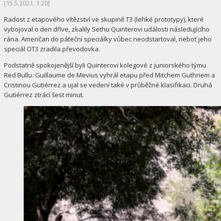
[15.5.2021, 1:20]
Radost z etapového vítězství ve skupině T3 (lehké prototypy), které
vybojoval o den dříve, zkalily Sethu Quinterovi události následujícího
rána. Američan do páteční speciálky vůbec neodstartoval, neboť jeho
speciál OT3 zradila převodovka.
Podstatně spokojenější byli Quinterovi kolegové z juniorského týmu
Red Bullu. Guillaume de Mevius vyhrál etapu před Mitchem Guthriem a
Cristinou Gutiérrez a ujal se vedení také v průběžné klasifikaci. Druhá
Gutiérrez ztrácí šest minut.