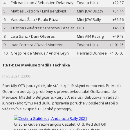
4.
Erik van Loon / Sébastien Delaunay
Toyota Hilux
+22:37
5.
Mattias Ekström / Emil Bergkvist
Mini JCW Buggy
+31:14
6.
Vaidotas Žala / Paulo Fiúza
Mini JCW Rally
+35:56
7.
Cristina Gutiérrez / François Cazalet
OT3
+45:10
8.
Laia Sanz / Dani Oliveras
Mini All4 Racing
+49:43
9.
Joao Ferreira / David Monteiro
Toyota Hilux
+1:01:15
10.
Grégoire de Mevius / André Leyh
Henrard Dunbee
+1:05:05
T3/T4: De Meviuse zradila technika
[16.5.2021, 23:00]
Speciály OT3 jsou rychlé, ale stále trpí dětskými nemocemi. Po Mitchi
Guthriem potrápily problémy s převodovkou také Guillaumea de
Meviuse. Mladého Belgičana, který v Andalusii debutoval v řadách
juniorského týmu Red Bullu, připravila porucha v poslední etapě o
vítězství ve skupině T3 (lehké prototypy).
Cristina Gutiérrez/François Cazalet, OT3, Red Bull Off
Road Jr Team. Andalucía Rally 2021. © MCH Photo