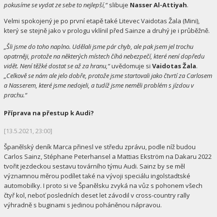
pokusíme se vydat ze sebe to nejlepší,“
slibuje
Nasser Al-Attiyah
.
Velmi spokojený je po první etapě také Litevec Vaidotas Žala (Mini),
který se stejně jako v prologu vklínil před Sainze a druhý je i průběžně.
„Šli jsme do toho naplno. Udělali jsme pár chyb, ale pak jsem jel trochu
opatrněji, protože na některých místech číhá nebezpečí, které není dopředu
vidět. Není těžké dostat se až za hranu,“
uvědomuje si
Vaidotas Žala
.
„Celkově se nám ale jelo dobře, protože jsme startovali jako čtvrtí za Carlosem
a Nasserem, které jsme nedojeli, a tudíž jsme neměli problém s jízdou v
prachu.“
Příprava na přestup k Audi?
[13.5.2021, 23:00]
Španělský deník Marca přinesl ve středu zprávu, podle níž budou
Carlos Sainz, Stéphane Peterhansel a Mattias Ekström na Dakaru 2022
tvořit jezdeckou sestavu továrního týmu Audi. Sainz by se měl
významnou měrou podílet také na vývoji speciálu ingolstadtské
automobilky. I proto si ve Španělsku zvyká na vůz s pohonem všech
čtyř kol, neboť posledních deset let závodil v cross-country rally
výhradně s buginami s jedinou poháněnou nápravou.