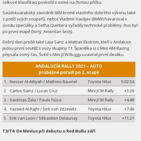
celkové klasifikaci poskočil z osmé na čtvrtou příčku.
Saúdskoarabský závodník těžil kromě vlastního dobrého výkonu také
z potíží svých soupeřů, neboť Vladimir Vasiljev (BMW) havaroval v
úvodu speciálky a Setha Quintera vyřadily technické problémy. Rus byl
po první etapě čtvrtý, Američan šestý.
Dobrý den prožili také Laia Sanz a Mattias Ekström, kteří v Andalusii
jedou první soutěž s vozy skupiny T1. Španělka si s Mini All4 Racing
připsala osmý čas, Švéd s Mini JCW Buggy uzavíral první desítku.
ANDALUCÍA RALLY 2021 – AUTO
průběžné pořadí po 2. etapě
1.
Nasser Al-Attiyah / Mathieu Baumel
Toyota Hilux
5:02:54
2.
Carlos Sainz / Lucas Cruz
Mini JCW Rally
+1:26
3.
Vaidotas Žala / Paulo Fiúza
Mini JCW Rally
+4:48
4.
Yazeed Al-Rajhi / Dirk von Zitzewitz
Toyota Hilux
+7:49
5.
Erik van Loon / Sébastien Delaunay
Toyota Hilux
+11:21
T3/T4: De Mevius při debutu u Red Bullu září