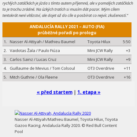
rychlých zatáčkách je jízda s tímto autem příjemná, ale v pomalých zatáčkách
to je trochu zrádné. Na úzkých tratích si musím dát pozor. Mým cílem
tentokrát není vítězství, ale dojet až do cíle a posbírat co nejvíc zkušeností.“
ANDALUCÍA RALLY 2021 – AUTO (FIA)
průběžné pořadí po prologu
1.
Nasser Al-Attiyah / Mathieu Baumel
Toyota Hilux
5:50
2.
Vaidotas Žala / Paulo Fiúza
Mini JCW Rally
+3
3.
Carlos Sainz / Lucas Cruz
Mini JCW Rally
+9
4.
Guillaume de Mevius / Tom Colsoul
OT3 Overdrive
+11
5.
Mitch Guthrie / Ola Fløene
OT3 Overdrive
+16
« před startem
|
1. etapa »
Nasser Al-Attiyah/Mathieu Baumel, Toyota Hilux, Toyota
Gazoo Racing. Andalucía Rally 2020. © Red Bull Content
Pool