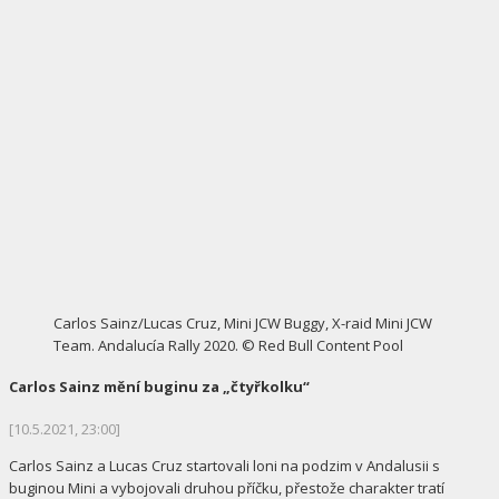
Carlos Sainz/Lucas Cruz, Mini JCW Buggy, X-raid Mini JCW
Team. Andalucía Rally 2020. © Red Bull Content Pool
Carlos Sainz mění buginu za „čtyřkolku“
[10.5.2021, 23:00]
Carlos Sainz a Lucas Cruz startovali loni na podzim v Andalusii s
buginou Mini a vybojovali druhou příčku, přestože charakter tratí