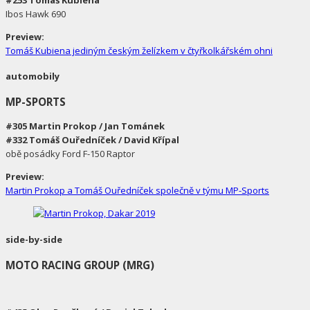
Ibos Hawk 690
Preview:
Tomáš Kubiena jediným českým želízkem v čtyřkolkářském ohni
automobily
MP-SPORTS
#305 Martin Prokop / Jan Tománek
#332 Tomáš Ouředníček / David Křípal
obě posádky Ford F-150 Raptor
Preview:
Martin Prokop a Tomáš Ouředníček společně v týmu MP-Sports
side-by-side
MOTO RACING GROUP (MRG)