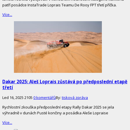
patří posádce InstaTrade Loprais Teamu De Rooy FPT třetí příčka.
Více...
Dakar 2025: Aleš Loprais zůstává po předposlední etapě
třetí
Led 16, 2025
2105
0 komentářů
By:
tisková zpráva
Rychlostní zkouška předposlední etapy Rally Dakar 2025 se jela
výhradně v dunách Pusté končiny a posádka Aleše Lopraise
Více...