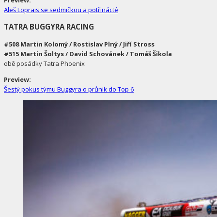
Preview:
Aleš Loprais se sedmičkou a potřinácté
TATRA BUGGYRA RACING
#508 Martin Kolomý / Rostislav Plný / Jiří Stross
#515 Martin Šoltys / David Schovánek / Tomáš Šikola
obě posádky Tatra Phoenix
Preview:
Šestý pokus týmu Buggyra o průnik do Top 6