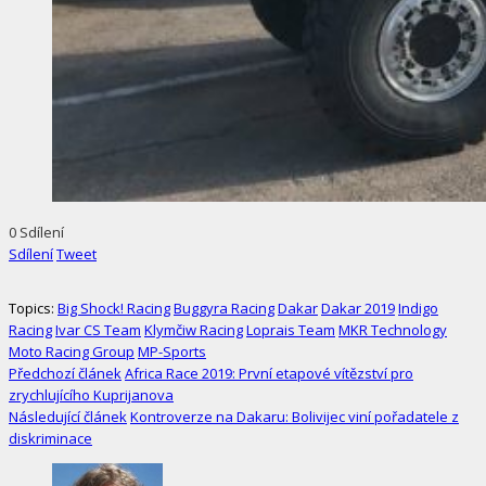
0
Sdílení
Sdílení
Tweet
Topics:
Big Shock! Racing
Buggyra Racing
Dakar
Dakar 2019
Indigo
Racing
Ivar CS Team
Klymčiw Racing
Loprais Team
MKR Technology
Moto Racing Group
MP-Sports
Předchozí článek
Africa Race 2019: První etapové vítězství pro
zrychlujícího Kuprijanova
Následující článek
Kontroverze na Dakaru: Bolivijec viní pořadatele z
diskriminace