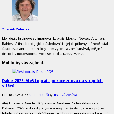
Zdeněk Zelenka
Moji dětští hrdinové se jmenovali Loprais, Moskal, Neveu, Vatanen,
Rahier... A tihle borci, jejich následovníci a jejich příběhy mě nepřestali
fascinovat ani po letech, kdy jsem vyrostl a zaměstnávaly mě jiné
disciplíny motorsportu. Proto se zrodila DAKARMANIA.
Mohlo by vás zajímat
Dakar 2025: Aleš Loprais po roce znovu na stupních
vítězů
Led 18, 2025
3145
0 komentářů
By:
tisková zpráva
Aleš Loprais s Davidem Křípalem a Darekem Rodewaldem se s
Dakarem 2025 rozloučili pátým etapovým vítězstvím, které v průběhu
tohoto ročníku vybojovali. V konečném hodnocení kategorie kamionů