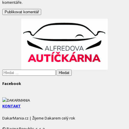
komentáře.
Site
Sidebar
Hledáte:
Facebook
KONTAKT
DakarMania.cz | Žijeme Dakarem celý rok
© Racing Republic, s. r. o.