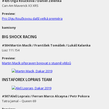
#435 Olga Roučková / Daniel Zelenka
Can-Am Maverick X3 XRS
Preview:
Pro Olgu Roučkovou další velká premiéra
kamiony
BIG SHOCK RACING
#504 Martin Macík / František Tomášek / Lukáš Kalanka
Liaz 111.154
Preview:
Martin Macík připraven bojovat o stupně vítězů
INSTAFOREX LOPRAIS TEAM
#507 Aleš Loprais / Ferran Marco Alcayna / Petr Pokora
Tatra Jamal – Queen 69