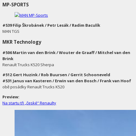
MP-SPORTS
#539 Filip Škrobánek / Petr Lesák / Radim Baculík
MAN TGS
MKR Technology
#506 Martin van den Brink / Wouter de Graaff / Mitchel van den
Brink
Renault Trucks K520 Sherpa
#512 Gert Huzink / Rob Buursen / Gerrit Schooneveld
#531 Janus van Kasteren / Erwin van den Bosch / Frank van Hoof
obě posádky Renault Trucks K520
Preview:
Na startu tři „české“ Renaulty