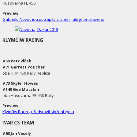
Husqvarna FE 450
Preview:
Gabrielu Novotnou potrápila zranění, ale je připravena
KLYMČIW RACING
#59 Petr Vlček
#71 Garrett Poucher
oba KTM 450 Rally Replica
#73 Skyler Howes
#149 Gee Motzkin
oba Husqvarna FR 450 Rally
Preview:
Klymčiw Racing představil složení týmu
IVAR CS TEAM
#68 Jan Veselý