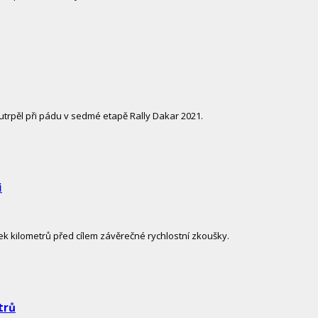
 utrpěl při pádu v sedmé etapě Rally Dakar 2021.
i
ek kilometrů před cílem závěrečné rychlostní zkoušky.
trů