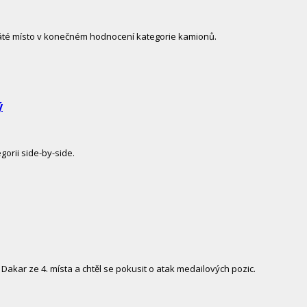
 páté místo v konečném hodnocení kategorie kamionů.
ý
orii side-by-side.
akar ze 4. místa a chtěl se pokusit o atak medailových pozic.