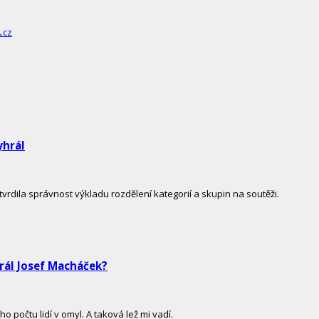
yhrál
vrdila správnost výkladu rozdělení kategorií a skupin na soutěži.
rál Josef Macháček?
počtu lidí v omyl. A taková lež mi vadí.