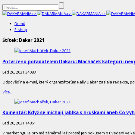
DAKARMANIA.cz
Domů
E-shop
Štítek:
Dakar 2021
Potvrzeno pořadatelem Dakaru: Macháček kategorii nev
Led 26, 2021
34083
Odpověď na e-mail, který organizátorům Rally Dakar zaslala redakce, pot
Více...
Komentář: Když se míchají jablka s hruškami aneb Co vyh
Led 20, 2021
14861
V marketingu je pro mě záměrná lež prostě jen pokusem o uvedení velkého 