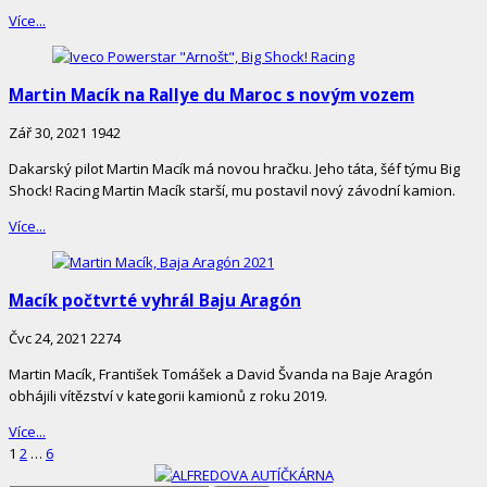
Více...
Martin Macík na Rallye du Maroc s novým vozem
Zář 30, 2021
1942
Dakarský pilot Martin Macík má novou hračku. Jeho táta, šéf týmu Big
Shock! Racing Martin Macík starší, mu postavil nový závodní kamion.
Více...
Macík počtvrté vyhrál Baju Aragón
Čvc 24, 2021
2274
Martin Macík, František Tomášek a David Švanda na Baje Aragón
obhájili vítězství v kategorii kamionů z roku 2019.
Více...
Stránkování
Page
Page
Page
1
2
…
6
příspěvků
Site