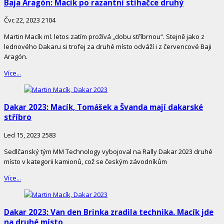
Baja Aragón: Macík po razantní stíhačce druhý
Čvc 22, 2023
2104
Martin Macík ml. letos zatím prožívá „dobu stříbrnou“. Stejně jako z
lednového Dakaru si trofej za druhé místo odváží i z červencové Baji
Aragón.
Více...
Dakar 2023: Macík, Tomášek a Švanda mají dakarské
stříbro
Led 15, 2023
2583
Sedlčanský tým MM Technology vybojoval na Rally Dakar 2023 druhé
místo v kategorii kamionů, což se českým závodníkům
Více...
Dakar 2023: Van den Brinka zradila technika. Macík jde
na druhé místo