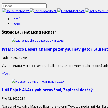
DAKARMANIA.cz
Domů
E-shop
Štítek:
Laurent Lichtleuchter
Při Morocco Desert Challenge zahynul navigátor Laurent
Dub 27, 2023
2655
Čtvrtou etapu Morocco Desert Challenge 2023 poznamenala tragická událo
Více...
Háil Baja I: Al-Attiyah nezaváhal, Zapletal desátý
Pro 12, 2020
2341
Nasser Al-Attiyah a Mathieu Baumel s tovární Toyotou nedali při Háil Ba