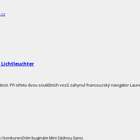
 Lichtleuchter
st. Při střetu dvou soutěžních vozů zahynul francouzský navigátor Lauren
ja I konkurenčním buginám Mini žádnou šanci.