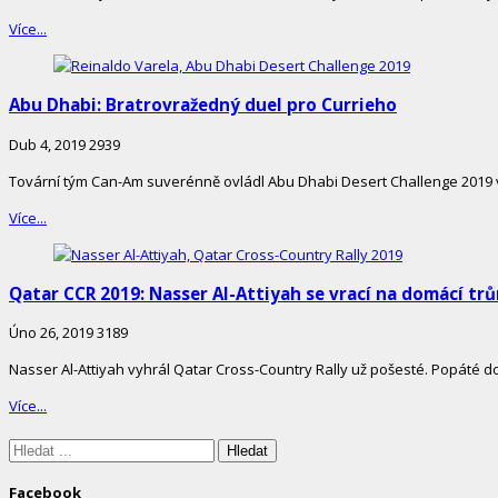
Více...
Abu Dhabi: Bratrovražedný duel pro Currieho
Dub 4, 2019
2939
Tovární tým Can-Am suverénně ovládl Abu Dhabi Desert Challenge 2019 v 
Více...
Qatar CCR 2019: Nasser Al-Attiyah se vrací na domácí tr
Úno 26, 2019
3189
Nasser Al-Attiyah vyhrál Qatar Cross-Country Rally už pošesté. Popát
Více...
Site
Sidebar
Hledáte:
Facebook