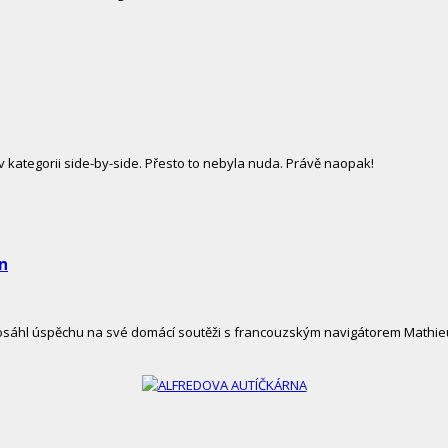
kategorii side-by-side. Přesto to nebyla nuda. Právě naopak!
ůn
é dosáhl úspěchu na své domácí soutěži s francouzským navigátorem Math