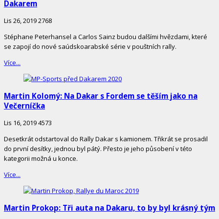
Dakarem
Lis 26, 2019
2768
Stéphane Peterhansel a Carlos Sainz budou dalšími hvězdami, které
se zapojí do nové saúdskoarabské série v pouštních rally.
Více...
Martin Kolomý: Na Dakar s Fordem se těším jako na
Večerníčka
Lis 16, 2019
4573
Desetkrát odstartoval do Rally Dakar s kamionem. Třikrát se prosadil
do první desítky, jednou byl pátý. Přesto je jeho působení v této
kategorii možná u konce.
Více...
Martin Prokop: Tři auta na Dakaru, to by byl krásný tým