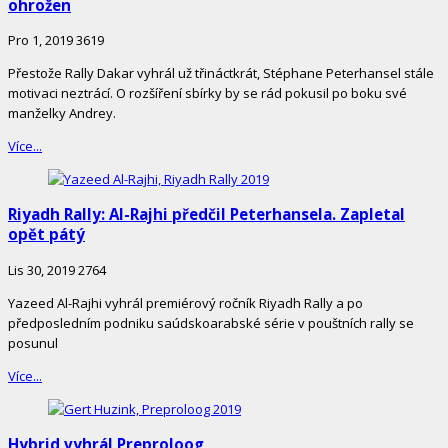
ohrožen
Pro 1, 2019
3619
Přestože Rally Dakar vyhrál už třináctkrát, Stéphane Peterhansel stále
motivaci neztrácí. O rozšíření sbírky by se rád pokusil po boku své
manželky Andrey.
Více...
Riyadh Rally: Al-Rajhi předčil Peterhansela. Zapletal
opět pátý
Lis 30, 2019
2764
Yazeed Al-Rajhi vyhrál premiérový ročník Riyadh Rally a po
předposledním podniku saúdskoarabské série v pouštních rally se
posunul
Více...
Hybrid vyhrál Preproloog