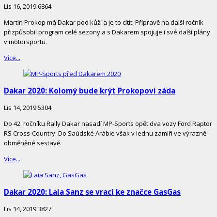
Lis 16, 2019
6864
Martin Prokop má Dakar pod kůží a je to cítit. Přípravě na další ročník
přizpůsobil program celé sezony a s Dakarem spojuje i své další plány
v motorsportu.
Více...
Dakar 2020: Kolomý bude krýt Prokopovi záda
Lis 14, 2019
5304
Do 42. ročníku Rally Dakar nasadí MP-Sports opět dva vozy Ford Raptor
RS Cross-Country. Do Saúdské Arábie však v lednu zamíří ve výrazně
obměněné sestavě.
Více...
Dakar 2020: Laia Sanz se vrací ke značce GasGas
Lis 14, 2019
3827