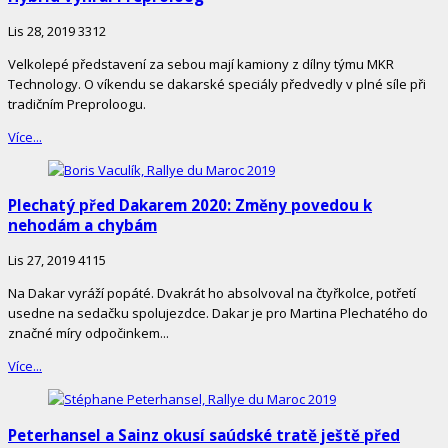
Lis 28, 2019
3312
Velkolepé představení za sebou mají kamiony z dílny týmu MKR
Technology. O víkendu se dakarské speciály předvedly v plné síle při
tradičním Preproloogu.
Více...
Plechatý před Dakarem 2020: Změny povedou k
nehodám a chybám
Lis 27, 2019
4115
Na Dakar vyráží popáté. Dvakrát ho absolvoval na čtyřkolce, potřetí
usedne na sedačku spolujezdce. Dakar je pro Martina Plechatého do
značné míry odpočinkem...
Více...
Peterhansel a Sainz okusí saúdské tratě ještě před