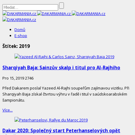
DAKARMANIA.cz
Domů
E-shop
Štítek:
2019
Sharqiyah Baja: Sainzův skalp i titul pro Al-Rajhiho
Pro 15, 2019
2746
Před Dakarem poslal Yazeed Al-Rajhi soupeřům zajímavou vizitku. Při
Sharqiyah Baja získal čtvrtou výhru v řadě i titul v saúdskoarabském
šampionátu.
Více...
Dakar 2020: Společný start Peterhanselových opět