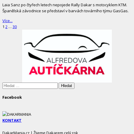
Laia Sanz po čtyřech letech nepojede Rally Dakar s motocyklem KTM.
Španělská závodnice se představí v barvách továrního týmu GasGas.
Více...
Stránkování
Page
Page
Page
1
2
…
30
příspěvků
Site
Sidebar
Hledáte:
Facebook
KONTAKT
DakarMania.cz | Žijeme Dakarem celý rok