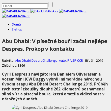
DAKARMANIA.cz
Domů
E-shop
Abu Dhabi: V písečné bouři začal nejlépe
Despres. Prokop v kontaktu
Rubrika:
Abu Dhabi Desert Challenge
,
Auto
,
FIA SP CCR
Bře 31, 2019
Zhlédnutí: 3366
Cyril Despres s navigátorem Danielem Oliverasem a
vozem Mini JCW Buggy vyhráli mimořádně náročnou
úvodní etapu Abu Dhabi Desert Challenge 2019. Průběh
rychlostní zkoušky dlouhé 262 kilometrů poznamenal
silný vítr a písečná bouře, která omezila viditelnost v
náročných dunách.