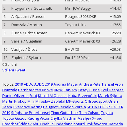
4.
Prokop / Chytka
Ford F-150 Evo
+10:46
5.
Przygoński / Gottschalk
Mini JCW Buggy
+14:47
6.
Al Qassimi / Panseri
Peugeot 3008 DKR
+15:09
7.
Domżała / Marton
Toyota Hilux
+17:55
8.
Currie / Lichtleuchter
Can-Am Maverick X3
+25:20
9.
Varela / Gugelmin
Can-Am Maverick X3
+26:28
10.
Vasiljev / Žilcov
BMW X3
+29:53
12.
Zapletal / Sýkora
Ford F-150 Evo
+41:56
0
Sdílení
Sdílení
Tweet
Topics:
2019
ADDC
ADDC 2019
Andrea Mayer
Andrea Peterhansel
Aron
Domżała
Bernhard ten Brinke
BMW
Can-Am
Casey Currie
Cyril Despres
Daniel Oliveras
Ford
Khalid Al Qassimi
Kuba Przygoński
Marek Sýkora
Martin Prokop
Mini
Miroslav Zapletal
MP-Sports
Offroadsport
Orlen
Team
Overdrive Racing
Peugeot
Reinaldo Varela
SP FIA CCR
SP FIA CCR
2019
Stéphane Peterhansel
Timo Gottschalk
Tom Colsoul
Toyota
Toyota Gazoo Racing
Viktor Chytka
Vladimir Vasiljev
X-raid
Předchozí článek
Abu Dhabi: Sunderland potvrdil roli favorita. Barreda