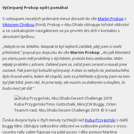
Vyčerpaný Prokop opět pomáhal
S odstupem necelých jedenácti minut dorazili do cíle
Martin Prokop
s
Viktorem Chytkou
(Ford). Prokop v Abu Dhabi obhajuje loňské vítězství
a se zaskakujícím navigátorem se po prvním dni drží v kontaktu s
absolutní špičkou.
„Nebylo to nic lehkého. Naopak to byl nejhorší začátek, jaký jsem si mohl
představit,“
popsal po dojezdu do cíle
Martin Prokop
.
„Asi pět kilometrů
po startu jsem měl problémy s dýcháním, protože beru antibiotika. Mám
nějaký problém s plícemi. Zahlenil jsem se, začal jsem zvracet a museli jsme
zastavit. Pak jsem byl bohužel vyčerpaný. A dnes to nebylo nic jednoduchého.
Bylo hrozné vedro, kolem 40 stupňů, auto se přehřívalo a fyzicky jsem na tom
byl fakt blbě. Jsem rád, že jsme tady, ale musím za doktorem a doufám, že
budu moct jet dál.“
Kuba Przygoński/Timo Gottschalk, Mini JCW Buggy, Orlen
Team/X-raid. Abu Dhabi Desert Challenge 2019. © X-raid
Česká dvojice byla o čtyři minuty rychlejší než
Kuba Przygoński
s další
buggy Mini. Obhájce celkového vítězství ve světovém poháru v cross-
country rally zatím figuruje na páté pozici. I díky pomoci Martina