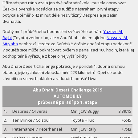
Offroadsport ráno vzala jen dvě náhradní kola, musela opravovat.
Česko-slovenská posádka se s tudíž s nástrahami první etapy
potýkala téměř o 42 minut déle než vítězný Despres a je zatím
dvanáctá.
Druhý muž průběžného hodnocení světového poháru
Yazeed Al-
Rajhi
(Toyota) vedoucího, ale v Abu Dhabi absentujícího
Nassera Al-
Attiyaha
neohrozí. Jezdec ze Saúdské Arábie dnešní etapu nedokončil.
V soutěži sice může pokračovat, ovšem s penalizací 100 hodin, která jej
pochopitelně vyřazuje z boje o nejvyšší příčky.
Abu Dhabi Desert Challenge pokračuje v pondělí 1. dubna druhou
etapou, jejíž rychlostní zkouška měří 223 kilometrů. Opět se bude
závodit na solných pláních a v dunách pouště Liwa.
Abu Dhabi Desert Challenge 2019
AUTOMOBILY
průběžné pořadí po 1. etapě
1.
Despres / Oliveras
Mini JCW Buggy
3:39:15
2.
Ten Brinke / Colsoul
Toyota Hilux
+5:45
3.
Peterhansel / Peterhansel
Mini JCW Rally
+7:43