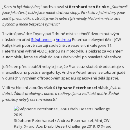
„Dnes to byl dobrý den,“
pochvaloval si
Bernhard ten Brinke
.
„Startovali
jsme jako čtvrtí, takže jsme mohli sledovat stopy. Po skoku z jedné duny jsme
zničili pneumatiku a ztratili jsme tři nebo čtyři minuty hledáním místa, kde
bychom ji mohli bezpečně vyměnit.“
Tovární posádce Toyoty patří druhé místo s téměř dvouminutovým
náskokem před
Stéphanem
a
Andreou
Peterhanselovými (Mini JCW
Rally), kteří poprvé startují společně ve voze elitní kategorie T1.
Peterhansel vyhrál ADDC jednou na motocyklu a pětkrát za volantem
automobilu, letos se však do Abu Dhabi vrátil po osmileté přestávce.
Ještě den před soutěží nebylo jisté, že Francouz skutečně odstartuje s
manželkou na postu navigátorky. Andree Peterhansel se totiž při jízdě
v dunách v rychlém offroadovém speciálu opakovaně dělá špatně.
V cíli rychlostní zkoušky však
Stéphane Peterhansel
hlásil:
„Bylo to
dobré. Žádné problémy s autem a rodinný tým si vedl také dobře. Žádné
problémy nebyly ani s nevolností.“
Stéphane Peterhansel / Andrea Peterhansel, Mini JCW
Rally, X-raid. Abu Dhabi Desert Challenge 2019. © X-raid