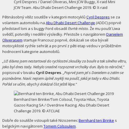
Cyril Despres / Daniel Oliveras, Mini JCW Buggy, X-raid Mini
JCW Team. Abu Dhabi Desert Challenge 2019. © X-raid
Pětinásobný vítěz soutěže v kategorii motocyklů
Cyril Despres
se za
volantem automobilu na
Abu Dhabi Desert Challenge
(ADDC) poprvé
představil loni a s buggy Ford obsadil čtvrté místo. Že mu poušť Liwa
svědčí, potvrdily i nedělní výsledky. Přestože s navigátorem
Danielem
Oliverasem
startuje Francouz poprvé, dokázali se oba bývalí
motocyklisté rychle sehrát a po první z pěti etap vedou v průběžném
hodnocení kategorie automobilů.
„Už dávno jsem nestartoval do rychlostní zkoušky za bouře a tak silného větru,
jako byl dnes tady. Nebylo snadné rozpoznat vrcholky dun. Bylo to náročné,“
popisoval v bivaku
Cyril Despres
.
„Poprvé jsem jel s Danielem a zatím se
poznáváme. Navíc nejsem úplně zvyklý na poušť, jaká je tady v Abu Dhabi.
Pořád se učím, abych ji dokázal číst ještě lépe.“
Bernhard ten Brinke/Tom Colsoul, Toyota Hilux, Toyota
Gazoo Racing SA / Overdrive Racing. Abu Dhabi Desert
Challenge 2019. © ATCUAE
Dobře do soutěže vstoupili také Nizozemec
Bernhard ten Brinke
s
belgickým navigátorem
Tomem Colsoulem
.