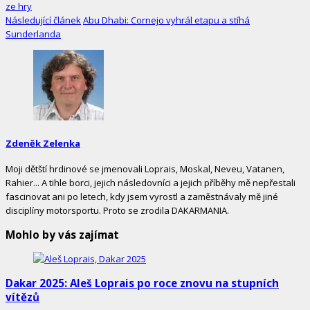
ze hry
Následující článek
Abu Dhabi: Cornejo vyhrál etapu a stíhá
Sunderlanda
Zdeněk Zelenka
Moji dětští hrdinové se jmenovali Loprais, Moskal, Neveu, Vatanen,
Rahier... A tihle borci, jejich následovníci a jejich příběhy mě nepřestali
fascinovat ani po letech, kdy jsem vyrostl a zaměstnávaly mě jiné
disciplíny motorsportu. Proto se zrodila DAKARMANIA.
Mohlo by vás zajímat
Dakar 2025: Aleš Loprais po roce znovu na stupních
vítězů