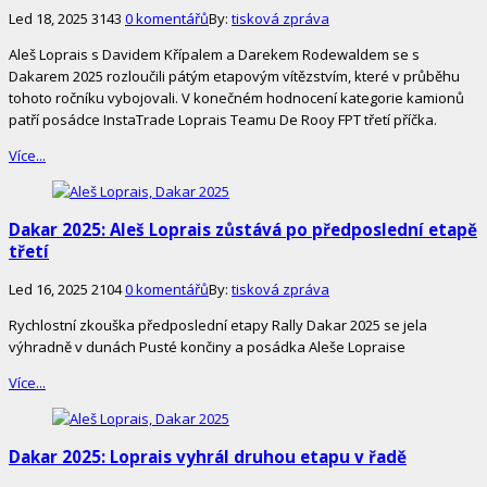
Led 18, 2025
3143
0 komentářů
By:
tisková zpráva
Aleš Loprais s Davidem Křípalem a Darekem Rodewaldem se s
Dakarem 2025 rozloučili pátým etapovým vítězstvím, které v průběhu
tohoto ročníku vybojovali. V konečném hodnocení kategorie kamionů
patří posádce InstaTrade Loprais Teamu De Rooy FPT třetí příčka.
Více...
Dakar 2025: Aleš Loprais zůstává po předposlední etapě
třetí
Led 16, 2025
2104
0 komentářů
By:
tisková zpráva
Rychlostní zkouška předposlední etapy Rally Dakar 2025 se jela
výhradně v dunách Pusté končiny a posádka Aleše Lopraise
Více...
Dakar 2025: Loprais vyhrál druhou etapu v řadě