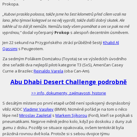
Prokopa.
„Kubovi praskla poloosa, takže jsme ho šest kilometrů před cílem vzali na
lano. Jeho týmoví kolegové se na něj vyprdli, takže další dobrý skutek. Ale
takhle už to dál jít nemůže. Nemůžu tady všem pomáhat a oni se pak na mě
vyprdnou,“
dodal vyčerpaný
Prokop
s alespoň decentním úsměvem.
Jen 22 sekund na Przygońského ztrácí průběžně šestý
Khalid Al
Qassimi
s Peugeotem.
Za sedmým Polákem Domżałou (Toyota) se ve výsledcích úvodního
dne seřadili dva nejlepší piloti kategorie T3 (SxS), Američan Casey
Currie a Brazilec
Reinaldo Varela
(oba Can-Am).
Abu Dhabi Desert Challenge podrobně
>> info, dokumenty, zajímavosti, historie
S desátým místem po první etapě určitě není spokojený dvojnásobný
vítěz ADDC
Vladimir Vasiljev
(BMW). Nicméně pořád je na tom o něco
lépe než
Miroslav Zapletal
s
Markem Sýkorou
(Ford), kteří se potýkali s
pneumatikami. Nejprve měnili jedno kolo, když po doskoku z duny zuli
gumu z disku. Později se situace opakovala, ovšem tentokrát byla
prázdná rovnou dvě kola. Protože si s sebou dvojice týmu