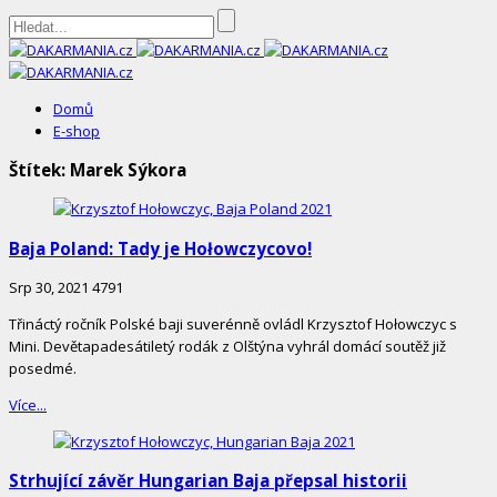
DAKARMANIA.cz
Domů
E-shop
Štítek:
Marek Sýkora
Baja Poland: Tady je Hołowczycovo!
Srp 30, 2021
4791
Třináctý ročník Polské baji suverénně ovládl Krzysztof Hołowczyc s
Mini. Devětapadesátiletý rodák z Olštýna vyhrál domácí soutěž již
posedmé.
Více...
Strhující závěr Hungarian Baja přepsal historii