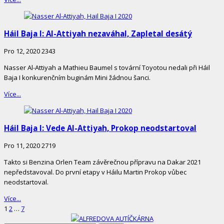
Háil Baja I: Al-Attiyah nezaváhal, Zapletal desátý
Pro 12, 2020
2343
Nasser Al-Attiyah a Mathieu Baumel s tovární Toyotou nedali při Háil
Baja I konkurenčním buginám Mini žádnou šanci.
Více...
Háil Baja I: Vede Al-Attiyah, Prokop neodstartoval
Pro 11, 2020
2719
Takto si Benzina Orlen Team závěrečnou přípravu na Dakar 2021
nepředstavoval. Do první etapy v Háilu Martin Prokop vůbec
neodstartoval.
Více...
Stránkování
Page
Page
Page
1
2
…
7
příspěvků
Site