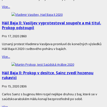
Více...
Háil Baja II: Vasiljev vyprotestoval soupeře a má titul.
Prokop odstoupil
Pro 17, 2020
2860
Uznaný protest Vladimira Vasiljeva promluvil do konečných výsledků
Háil Baja II 2020 i světového poháru v bajách.
Více...
Háil Baja II: Prokop v desítce, Sainz zvedl hozenou
rukavici
Pro 15, 2020
2836
Carlos Sainz s buginou Mini rozjel nejlépe druhou z baj, které se v
saúdskoarabském Háilu konají bezprostředně po sobě.
Více...