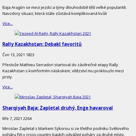
Baja Aragón se mezi jezdci a týmy dlouhodobě těší velké popularitě.
Navzdory situaci, která stále zůstává komplikovaná kvůli
Více...
Rally Kazakhstan: Debakl favoritů
Čvn 13, 2021
1823
Přestože Mathieu Serradori startoval do závěrečné etapy Rally
Kazakhstan s komfortním náskokem, vítězství mu proklouzlo mezi
prsty.
Více...
Sharqiyah Baja: Zapletal druhý, Enge havaroval
Bře 7, 2021
2264
Miroslav Zapletal s Markem Sýkorou si ze třetího podniku Světového
poháru FIA v cross-country bajách odvážejí poháry za druhé místo.