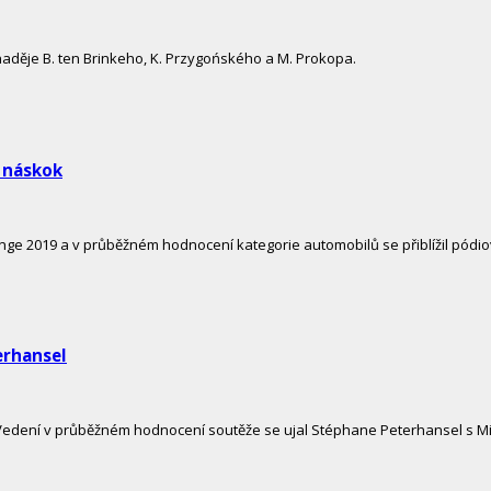
 naděje B. ten Brinkeho, K. Przygońského a M. Prokopa.
 náskok
enge 2019 a v průběžném hodnocení kategorie automobilů se přiblížil pódi
erhansel
Vedení v průběžném hodnocení soutěže se ujal Stéphane Peterhansel s Mi