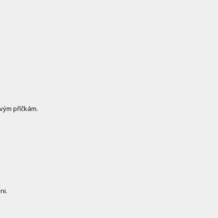
ovým příčkám.
ni.