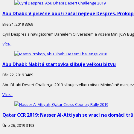
Abu Dhabi: V písečné bouři začal nejlépe Despres. Proko
Bře 31, 2019
3369
Cyril Despres s navigátorem Danielem Oliverasem a vozem Mini JCW Bug
Více...
Abu Dhabi: Nabitá startovka slibuje velkou bitvu
Bře 22, 2019
3489
Abu Dhabi Desert Challenge 2019 slibuje velkou bitvu. Minimálně osm jez
Více...
Qatar CCR 2019: Nasser Al-Attiyah se vrací na domácí tr
Úno 26, 2019
3193