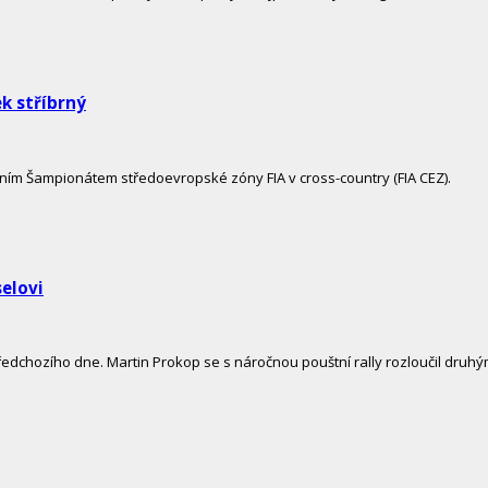
ek stříbrný
ním Šampionátem středoevropské zóny FIA v cross-country (FIA CEZ).
elovi
edchozího dne. Martin Prokop se s náročnou pouštní rally rozloučil druh