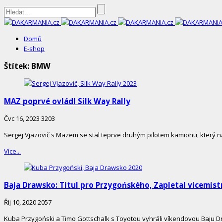
DAKARMANIA.cz
Domů
E-shop
Štítek:
BMW
MAZ poprvé ovládl Silk Way Rally
Čvc 16, 2023
3203
Sergej Vjazovič s Mazem se stal teprve druhým pilotem kamionu, který n
Více...
Baja Drawsko: Titul pro Przygońského, Zapletal vicemis
Říj 10, 2020
2057
Kuba Przygoński a Timo Gottschalk s Toyotou vyhráli víkendovou Baju Dra