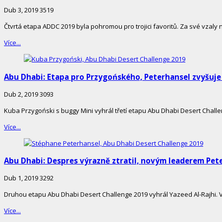
Dub 3, 2019
3519
Čtvrtá etapa ADDC 2019 byla pohromou pro trojici favoritů. Za své vzaly
Více...
Abu Dhabi: Etapa pro Przygońského, Peterhansel zvyšuje
Dub 2, 2019
3093
Kuba Przygoński s buggy Mini vyhrál třetí etapu Abu Dhabi Desert Chall
Více...
Abu Dhabi: Despres výrazně ztratil, novým leaderem Pet
Dub 1, 2019
3292
Druhou etapu Abu Dhabi Desert Challenge 2019 vyhrál Yazeed Al-Rajhi. 
Více...