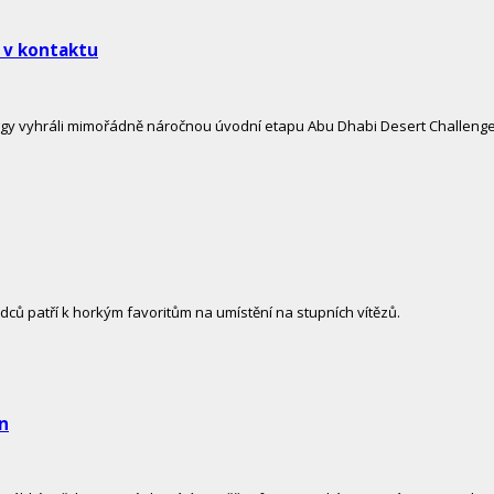
p v kontaktu
gy vyhráli mimořádně náročnou úvodní etapu Abu Dhabi Desert Challenge
dců patří k horkým favoritům na umístění na stupních vítězů.
ůn