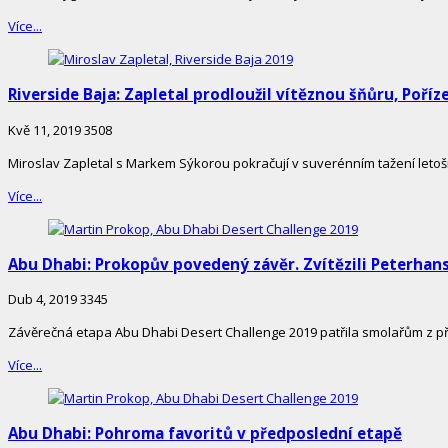
Více...
Riverside Baja: Zapletal prodloužil vítěznou šňůru, Poříz
Kvě 11, 2019
3508
Miroslav Zapletal s Markem Sýkorou pokračují v suverénním tažení letoš
Více...
Abu Dhabi: Prokopův povedený závěr. Zvítězili Peterhans
Dub 4, 2019
3345
Závěrečná etapa Abu Dhabi Desert Challenge 2019 patřila smolařům z př
Více...
Abu Dhabi: Pohroma favoritů v předposlední etapě