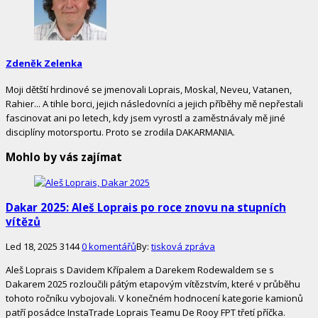
Zdeněk Zelenka
Moji dětští hrdinové se jmenovali Loprais, Moskal, Neveu, Vatanen,
Rahier... A tihle borci, jejich následovníci a jejich příběhy mě nepřestali
fascinovat ani po letech, kdy jsem vyrostl a zaměstnávaly mě jiné
disciplíny motorsportu. Proto se zrodila DAKARMANIA.
Mohlo by vás zajímat
Dakar 2025: Aleš Loprais po roce znovu na stupních
vítězů
Led 18, 2025
3144
0 komentářů
By:
tisková zpráva
Aleš Loprais s Davidem Křípalem a Darekem Rodewaldem se s
Dakarem 2025 rozloučili pátým etapovým vítězstvím, které v průběhu
tohoto ročníku vybojovali. V konečném hodnocení kategorie kamionů
patří posádce InstaTrade Loprais Teamu De Rooy FPT třetí příčka.