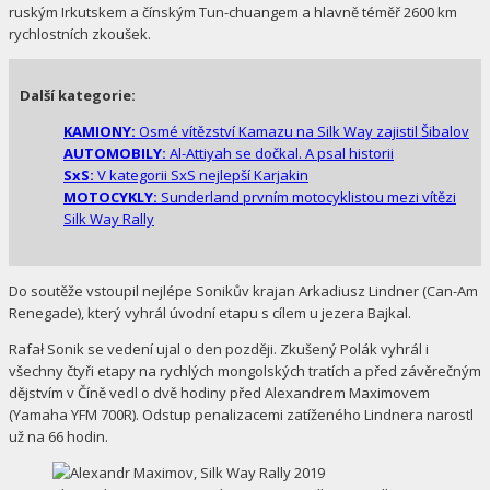
ruským Irkutskem a čínským Tun-chuangem a hlavně téměř 2600 km
rychlostních zkoušek.
Další kategorie:
KAMIONY:
Osmé vítězství Kamazu na Silk Way zajistil Šibalov
AUTOMOBILY:
Al-Attiyah se dočkal. A psal historii
SxS:
V kategorii SxS nejlepší Karjakin
MOTOCYKLY:
Sunderland prvním motocyklistou mezi vítězi
Silk Way Rally
Do soutěže vstoupil nejlépe Sonikův krajan Arkadiusz Lindner (Can-Am
Renegade), který vyhrál úvodní etapu s cílem u jezera Bajkal.
Rafał Sonik se vedení ujal o den později. Zkušený Polák vyhrál i
všechny čtyři etapy na rychlých mongolských tratích a před závěrečným
dějstvím v Číně vedl o dvě hodiny před Alexandrem Maximovem
(Yamaha YFM 700R). Odstup penalizacemi zatíženého Lindnera narostl
už na 66 hodin.