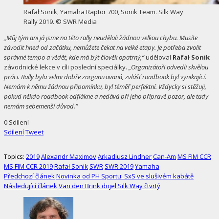
Rafał Sonik, Yamaha Raptor 700, Sonik Team. Silk Way
Rally 2019. © SWR Media
„Můj tým ani já jsme na této rally neudělali žádnou velkou chybu. Musíte
závodit hned od začátku, nemůžete čekat na velké etapy. Je potřeba zvolit
správné tempo a vědět, kde má být člověk opatrný,“
uděloval
Rafał Sonik
závodnické lekce v cíli poslední speciálky.
„Organizátoři odvedli skvělou
práci. Rally byla velmi dobře zorganizovaná, zvlášť roadbook byl vynikající.
Nemám k němu žádnou připomínku, byl téměř perfektní. Vždycky si stěžuji,
pokud někdo roadbook odflákne a nedává při jeho přípravě pozor, ale tady
nemám sebemenší důvod.“
0
Sdílení
Sdílení
Tweet
Topics:
2019
Alexandr Maximov
Arkadiusz Lindner
Can-Am
MS FIM CCR
MS FIM CCR 2019
Rafał Sonik
SWR
SWR 2019
Yamaha
Předchozí článek
Novinka od PH Sportu: SxS ve slušivém kabátě
Následující článek
Van den Brink dojel Silk Way čtvrtý