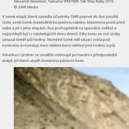
Alexandr Maximov, Yamaha YFM700R. Silk Way Rally 2019.
© SWR Media
V osmé etapě, která zavedla účastníky SWR poprvé do dun pouště
Gobi, zvolil Sonik maximálně bezpečnou taktiku: Maximova pustil před
sebe a jel v jeho stopách. Rus pochopitelně na speciálce zvítězil a
nejrychlejší byl i v následujících dvou dnech. Díky tomu ze své ztráty
umazal téměř půl hodiny. Nicméně Sonik měl situaci zcela pod
kontrolou a rozestup mezi oběma borci neklesl pod hodinu a půl.
Arkadiusz Lindner ze soutěže odstoupil po havárii v předposlední
etapě, při které utrpěl zlomeninu pánevní kosti.