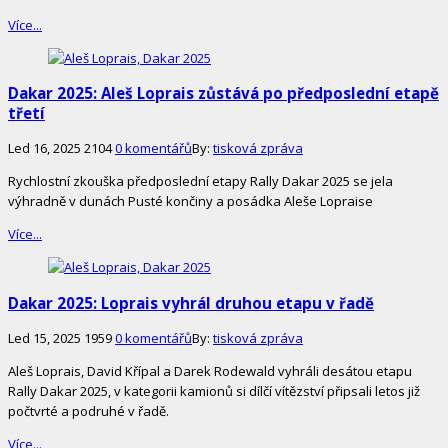
Více...
Dakar 2025: Aleš Loprais zůstává po předposlední etapě
třetí
Led 16, 2025
2104
0 komentářů
By:
tisková zpráva
Rychlostní zkouška předposlední etapy Rally Dakar 2025 se jela
výhradně v dunách Pusté končiny a posádka Aleše Lopraise
Více...
Dakar 2025: Loprais vyhrál druhou etapu v řadě
Led 15, 2025
1959
0 komentářů
By:
tisková zpráva
Aleš Loprais, David Křípal a Darek Rodewald vyhráli desátou etapu
Rally Dakar 2025, v kategorii kamionů si dílčí vítězství připsali letos již
počtvrté a podruhé v řadě.
Více...