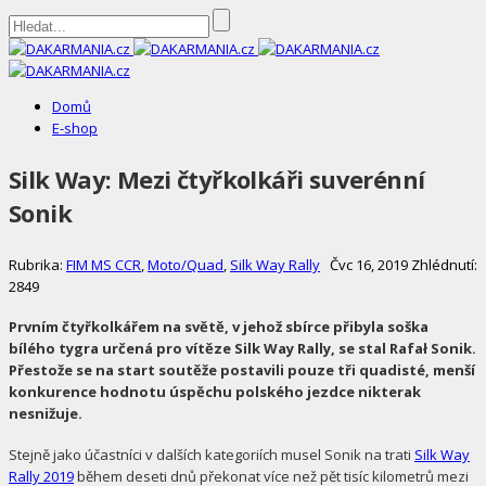
DAKARMANIA.cz
Domů
E-shop
Silk Way: Mezi čtyřkolkáři suverénní
Sonik
Rubrika:
FIM MS CCR
,
Moto/Quad
,
Silk Way Rally
Čvc 16, 2019
Zhlédnutí:
2849
Prvním čtyřkolkářem na světě, v jehož sbírce přibyla soška
bílého tygra určená pro vítěze Silk Way Rally, se stal Rafał Sonik.
Přestože se na start soutěže postavili pouze tři quadisté, menší
konkurence hodnotu úspěchu polského jezdce nikterak
nesnižuje.
Stejně jako účastníci v dalších kategoriích musel Sonik na trati
Silk Way
Rally 2019
během deseti dnů překonat více než pět tisíc kilometrů mezi