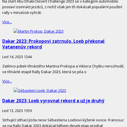
Na start Abu Dhabi Desert Challenge 2023 se v kategorii automobilů
postaví osmnáct jezdců, z nichž však jen tři dokázali populární pouštní
rally v minulosti vyhrát.
Více...
Dakar 2023: Prokopovi zatrnulo. Loeb překonal
Vatanenův rekord
Led 14, 2023
1244
Zatímco pátek třináctého Martina Prokopa a Viktora Chytku nerozhodil,
ve třinácté etapě Rally Dakar 2023, která se jela o
Více...
Dakar 2023: Loeb vyrovnal rekord a už je druhý
Led 13, 2023
1359
Strhující stíhací jízda nese Sébastienu Loebovi kýžené ovoce. Francouz
se na Rally Dakar 2023 dokázal během deseti etap prodrat