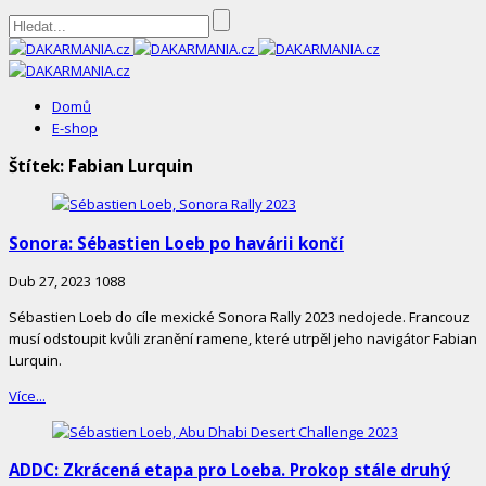
DAKARMANIA.cz
Domů
E-shop
Štítek:
Fabian Lurquin
Sonora: Sébastien Loeb po havárii končí
Dub 27, 2023
1088
Sébastien Loeb do cíle mexické Sonora Rally 2023 nedojede. Francouz
musí odstoupit kvůli zranění ramene, které utrpěl jeho navigátor Fabian
Lurquin.
Více...
ADDC: Zkrácená etapa pro Loeba. Prokop stále druhý