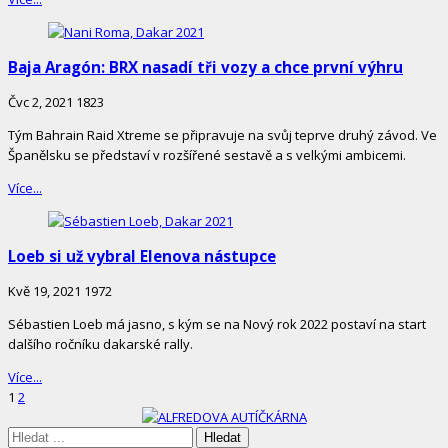
Baja Aragón: BRX nasadí tři vozy a chce první výhru
Čvc 2, 2021
1823
Tým Bahrain Raid Xtreme se připravuje na svůj teprve druhý závod. Ve
Španělsku se představí v rozšířené sestavě a s velkými ambicemi.
Více...
Loeb si už vybral Elenova nástupce
Kvě 19, 2021
1972
Sébastien Loeb má jasno, s kým se na Nový rok 2022 postaví na start
dalšího ročníku dakarské rally.
Více...
Stránkování
Page
Page
1
2
příspěvků
Site
Sidebar
Hledáte: